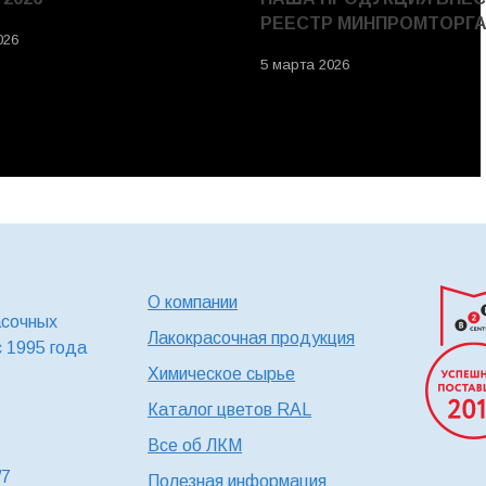
РЕЕСТР МИНПРОМТОРГ
026
5 марта 2026
О компании
асочных
Лакокрасочная продукция
с 1995 года
Химическое сырье
Каталог цветов RAL
Все об ЛКМ
/7
Полезная информация