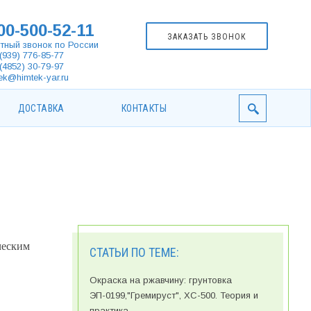
00-500-52-11
ЗАКАЗАТЬ ЗВОНОК
тный звонок по России
(939) 776-85-77
(4852) 30-79-97
ek@himtek-yar.ru
ДОСТАВКА
КОНТАКТЫ
ческим
СТАТЬИ ПО ТЕМЕ:
Окраска на ржавчину: грунтовка
ЭП-0199,"Гремируст", ХС-500. Теория и
практика