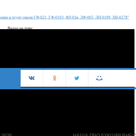
овки и грунт-эмали ГФ-021, ГФ-0163, ФЛ-03к, ЭФ-065, ЭП-0199, ХВ-0278
"
Видео на тему:
 2026
НАША ПРОДУКЦИЯ ВНЕС