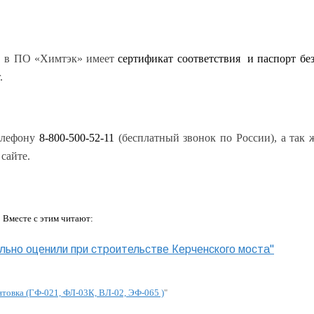
0 в ПО «Химтэк» имеет
сертификат соответствия и паспорт бе
.
елефону
8-800-500-52-11
(бесплатный звонок по России), а так ж
 сайте.
Вместе с этим читают:
льно оценили при строительстве Керченского моста"
нтовка (ГФ-021, ФЛ-03К, ВЛ-02, ЭФ-065 )
"