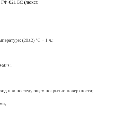
ГФ-021 БС (люкс):
ературе: (20±2) °С – 1 ч.;
+60°С.
асход при последующем покрытии поверхности;
ми;