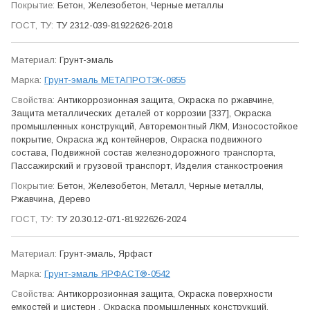
Бетон, Железобетон, Черные металлы
ТУ 2312-039-81922626-2018
Грунт-эмаль
Грунт-эмаль МЕТАПРОТЭК-0855
Антикор­розионная защита, Окраска по ржавчине,
Защита метал­лических деталей от коррозии [337], Окраска
промыш­ленных конструкций, Авто­ремонтный ЛКМ, Износо­стойкое
покрытие, Окраска жд контейнеров, Окраска подвижного
состава, Подвижной состав железно­дорожного транспорта,
Пасса­жирский и грузовой транспорт, Изделия станко­строения
Бетон, Железобетон, Металл, Черные металлы,
Ржавчина, Дерево
ТУ 20.30.12-071-81922626-2024
Грунт-эмаль, Ярфаст
Грунт-эмаль ЯРФАСТ®-0542
Антикор­розионная защита, Окраска поверхности
емкостей и цистерн , Окраска промыш­ленных конструкций,