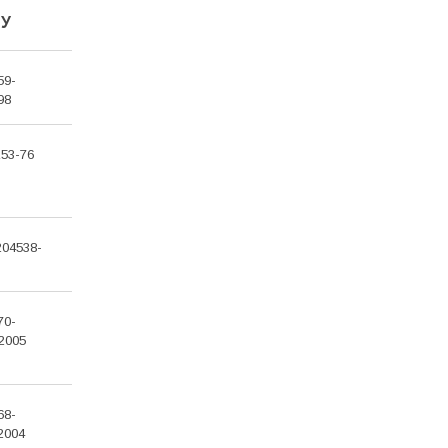
ТУ
59-
98
153-76
204538-
70-
2005
68-
2004