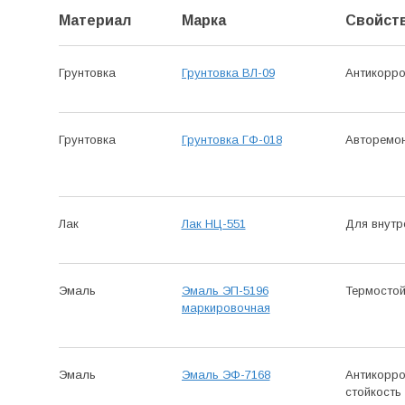
Материал
Марка
Свойст
Грунтовка
Грунтовка ВЛ-09
Антикор­р
Грунтовка
Грунтовка ГФ-018
Авто­ремо
Лак
Лак НЦ-551
Для внутр
Эмаль
Эмаль ЭП-5196
Термо­сто
маркировочная
Эмаль
Эмаль ЭФ-7168
Антикор­р
стойкость