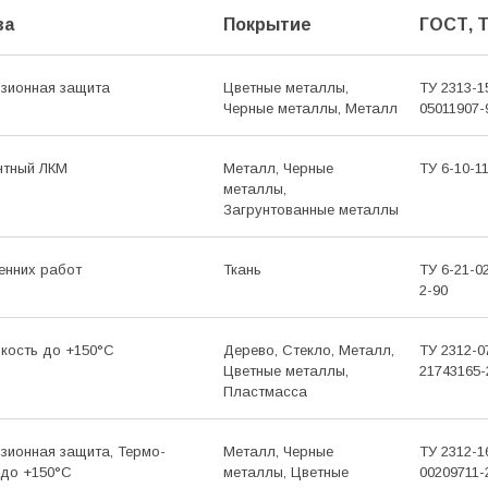
ва
Покрытие
ГОСТ, 
озионная защита
Цветные металлы,
ТУ 2313-1
Черные металлы, Металл
05011907-
нтный ЛКМ
Металл, Черные
ТУ 6-10-1
металлы,
Загрунтованные металлы
енних работ
Ткань
ТУ 6-21-0
2-90
йкость до +150°C
Дерево, Стекло, Металл,
ТУ 2312-0
Цветные металлы,
21743165-
Пластмасса
озионная защита, Термо­
Металл, Черные
ТУ 2312-1
 до +150°C
металлы, Цветные
00209711-