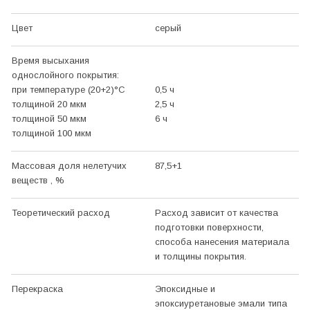
Цвет
серый
Время высыхания
однослойного покрытия:
при температуре (20+2)
°С
0,5 ч
толщиной 20 мкм
2,5 ч
толщиной 50 мкм
6 ч
толщиной 100 мкм
Массовая доля нелетучих
87,5+1
веществ , %
Теоретический расход
Расход зависит от качества
подготовки поверхности,
способа нанесения материала
и толщины покрытия.
Перекраска
Эпоксидные и
эпоксиуретановые эмали типа