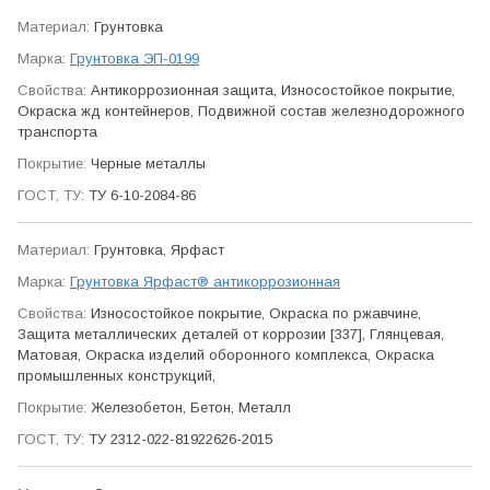
Грунтовка
Грунтовка ЭП-0199
Антикор­розионная защита, Износо­стойкое покрытие,
Окраска жд контейнеров, Подвижной состав железно­дорожного
транспорта
Черные металлы
ТУ 6-10-2084-86
Грунтовка, Ярфаст
Грунтовка Ярфаст® антикоррозионная
Износо­стойкое покрытие, Окраска по ржавчине,
Защита метал­лических деталей от коррозии [337], Глянцевая,
Матовая, Окраска изделий оборонного ком­плекса, Окраска
промыш­ленных конструкций,
Железобетон, Бетон, Металл
ТУ 2312-022-81922626-2015