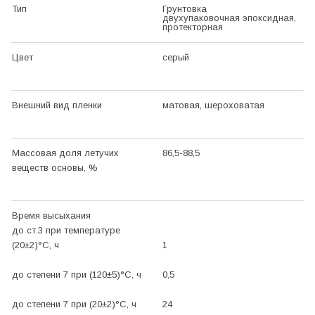
Тип
Грунтовка
двухупаковочная эпоксидная,
протекторная
Цвет
серый
Внешний вид пленки
матовая, шероховатая
Массовая доля летучих
86,5-88,5
веществ основы, %
Время высыхания
до ст.3 при температуре
(20±2)
°С
, ч
1
до степени 7 при (120±5)
°С
, ч
0,5
до степени 7 при (20±2)
°С
, ч
24