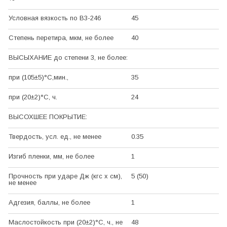
Условная вязкость no B3-246
45
Степень перетира, мкм, не более
40
ВЫСЫХАНИЕ
до степени 3, не более:
при (105±5)°С,мин.,
35
при (20±2)°С, ч.
24
ВЫСОХШЕЕ ПОКРЫТИЕ:
Твердость, усл. ед., не менее
0.35
Изгиб пленки, мм, не более
1
Прочность при ударе Дж (кгс х см),
5 (50)
не менее
Адгезия, баллы, не более
1
Маслостойкость при (20±2)°С, ч., не
48