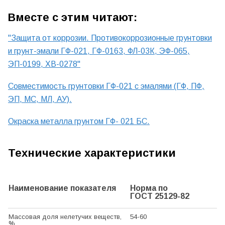
Вместе с этим читают:
"Защита от коррозии. Противокоррозионные грунтовки
и грунт-эмали ГФ-021, ГФ-0163, ФЛ-03К, ЭФ-065,
ЭП-0199, ХВ-0278"
Совместимость грунтовки ГФ-021 с эмалями (ГФ, ПФ,
ЭП, МС, МЛ, АУ).
Окраска металла грунтом ГФ- 021 БС.
Технические характеристики
Наименование показателя
Норма по
ГОСТ 25129-82
Массовая доля нелетучих веществ,
54-60
%