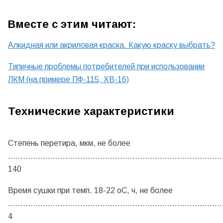
Вместе с этим читают:
Алкидная или акриловая краска. Какую краску выбрать?
Типичные проблемы потребителей при использовании
ЛКМ (на примере ПФ-115, ХВ-16)
Технические характеристики
Степень перетира, мкм, не более
......................................................................................
140
Время сушки при темп. 18-22 оС, ч, не более
......................................................................................
4