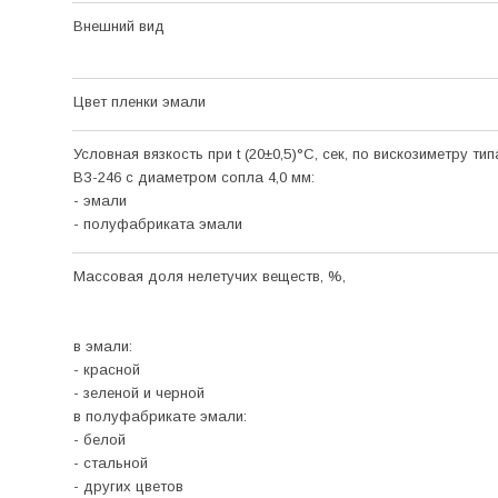
Внешний вид
Цвет пленки эмали
Условная вязкость при t (20±0,5)°C, сек, по вискозиметру тип
ВЗ-246 с диаметром сопла 4,0 мм:
- эмали
- полуфабриката эмали
Массовая доля нелетучих веществ, %,
в эмали:
- красной
- зеленой и черной
в полуфабрикате эмали:
- белой
- стальной
- других цветов