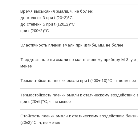
Время высыхания эмали, ч, не более:
до степени 3 при t (20±2)°C
до степени 5 при t (120±2)°C
при t (200±2)°C
Эластичность пленки эмали при изгибе, мм, не более
Твердость пленки эмали по маятниковому прибору М-3, у.е.,
менее
Термостойкость пленки эмали при t (400+ 10)°C, ч, не менее
Термостойкость пленки эмали к статическому воздействию
при t (20+2)°С, ч. не менее
Стойкость пленки эмали к статическому воздействию бензин
(20±2)°C, ч, не менее