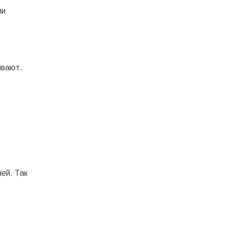
ли
ивают.
ей. Так