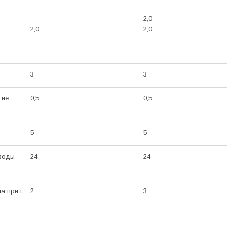
2,0
2,0
2,0
3
3
 не
0,5
0,5
5
5
 воды
24
24
а при t
2
3