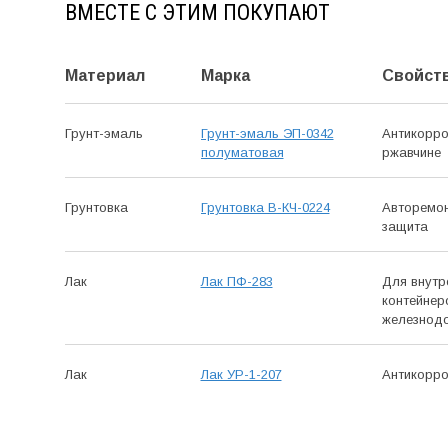
ВМЕСТЕ С ЭТИМ ПОКУПАЮТ
Материал
Марка
Свойст
Грунт-эмаль
Грунт-эмаль ЭП-0342
Антикор­р
полуматовая
ржавчине
Грунтовка
Грунтовка В-КЧ-0224
Авто­ремо
защита
Лак
Лак ПФ-283
Для внутр
контейнер
железно­д
Лак
Лак УР-1-207
Антикор­р