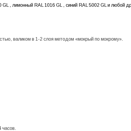
0 GL , лимонный RAL 1016 GL , синий RAL 5002 GL и любой др
стью, валиком в 1-2 слоя методом «мокрый по мокрому».
 часов.