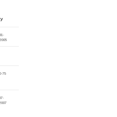
ТУ
81-
2005
0-75
07-
2007