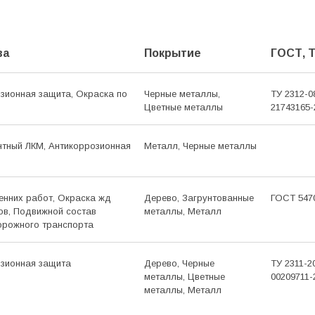
ва
Покрытие
ГОСТ, 
озионная защита, Окраска по
Черные металлы,
ТУ 2312-0
Цветные металлы
21743165-
нтный ЛКМ, Антикор­розионная
Металл, Черные металлы
енних работ, Окраска жд
Дерево, Загрунтованные
ГОСТ 547
ов, Подвижной состав
металлы, Металл
орожного транспорта
озионная защита
Дерево, Черные
ТУ 2311-2
металлы, Цветные
00209711-
металлы, Металл