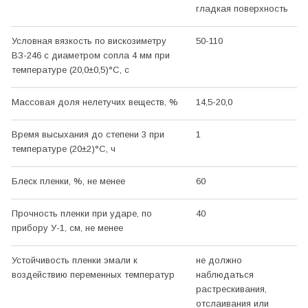
гладкая поверхность
Условная вязкость по вискозиметру
50-110
ВЗ-246 с диаметром сопла 4 мм при
температуре (20,0±0,5)°С, с
Массовая доля нелетучих веществ, %
14,5-20,0
Время высыхания до степени 3 при
1
температуре (20±2)°С, ч
Блеск пленки, %, не менее
60
Прочность пленки при ударе, по
40
прибору У-1, см, не менее
Устойчивость пленки эмали к
не должно
воздействию переменных температур
наблюдаться
растрескивания,
отслаивания или