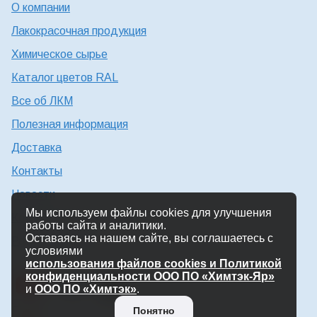
О компании
Лакокрасочная продукция
Химическое сырье
Каталог цветов RAL
Все об ЛКМ
Полезная информация
Доставка
Контакты
Новости
Мы используем файлы cookies для улучшения
Консультация технолога
работы сайта и аналитики.
Оставаясь на нашем сайте, вы соглашаетесь с
Работа в Химтэк
условиями
использования файлов cookies и Политикой
конфиденциальности ООО ПО «Химтэк-Яр»
и
ООО ПО «Химтэк»
.
Понятно