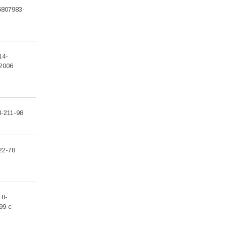
5807983-
14-
2006
8-211-98
22-78
18-
99 с