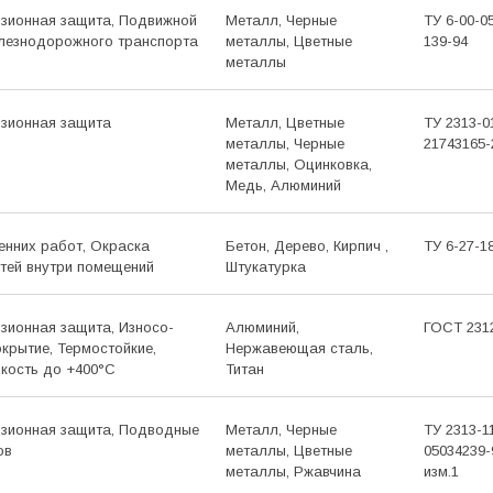
озионная защита, Подвижной
Металл, Черные
ТУ 6-00-0
лезно­дорожного транспорта
металлы, Цветные
139-94
металлы
озионная защита
Металл, Цветные
ТУ 2313-0
металлы, Черные
21743165-
металлы, Оцинковка,
Медь, Алюминий
енних работ, Окраска
Бетон, Дерево, Кирпич ,
ТУ 6-27-1
тей внутри помещений
Штукатурка
озионная защита, Износо­
Алюминий,
ГОСТ 231
крытие, Термо­стойкие,
Нержавеющая сталь,
йкость до +400°С
Титан
озионная защита, Подводные
Металл, Черные
ТУ 2313-1
ов
металлы, Цветные
05034239-
металлы, Ржавчина
изм.1