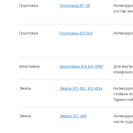
Грунтовка
Грунтовка ВГ-28
Антикор­р
состав же
Грунтовка
Грунтовка ВЛ-019
Антикор­р
Шпатлевка
Шпатлевка ВД-ВА-0097
Для внутр
поверхнос
Эмаль
Эмаль КО-811, КО-811к
Антикор­р
стойкое по
Термо­сто
Эмаль
Эмаль ХС-436
Антикор­р
части суд