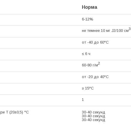
Норма
6-12%
3
не темнее 10 мг J2/100
см
от -40 до 60°С
≤ 6 ч
2
60-80 г/
м
от -20 до 40°С
≥ 15°С
1
и Т (20±0,5) °С
30-40 секунд
30-40 секунд
30-40 секунд