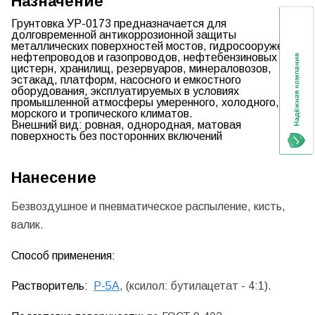
Назначение
Грунтовка УР-0173 предназначается для
долговременной антикоррозионной защиты
металлических поверхностей мостов, гидросооружений,
нефтепроводов и газопроводов, нефтебензиновых
цистерн, хранилищ, резервуаров, минераловозов,
эстакад, платформ, насосного и емкостного
оборудования, эксплуатируемых в условиях
промышленной атмосферы умеренного, холодного,
морского и тропического климатов.
Внешний вид:
ровная, однородная, матовая
поверхность без посторонних включений
Нанесение
Безвоздушное и пневматическое распыление, кисть,
валик.
Способ применения:
Растворитель:
Р-5А
, (ксилол: бутилацетат - 4:1).