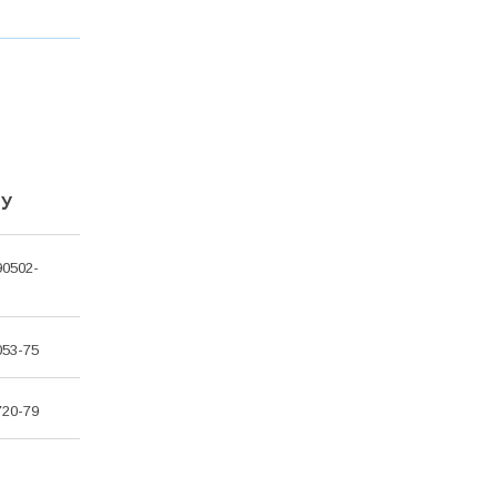
ТУ
90502-
053-75
720-79