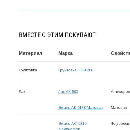
ВМЕСТЕ С ЭТИМ ПОКУПАЮТ
Материал
Марка
Свойст
Грунтовка
Грунтовка ПФ-0260
Лак
Лак АК-593
Антикор­р
Эмаль АК-5178 Матовая
Матовая
Эмаль АС-5310
Флуорес­ц
люминофор