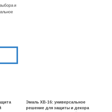
выбора и
еальное
ащита
Эмаль ХВ-16: универсальное
й
решение для защиты и декора