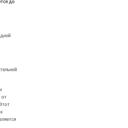
ется до
идной
ательной
и
 от
 Этот
 к
является