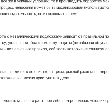
все же в уличных условиях, то и производить обработку мо
Процесс нанесения может быть механизирован (используютс
 производительность, но и сэкономить время.
те с металлическими подложками зависит от правильной п
стку, удачно подобрать систему защиты (не забывая об усло
ии – вот основные правила, соблюсти которые не слишком с
ию сводится к ее очистке от грязи, рыхлой ржавчины, жиро
загрязнения, можно приступать к делу.
 с помощью мыльного раствора либо неагрессивных моющих с