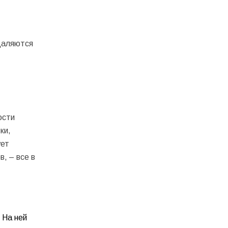
даляются
ости
ки,
ует
, – все в
 На ней