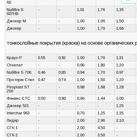
60
Nullifire S
-
-
1,01
1,76
1,35
607HB
Джокер М
-
-
1,00
1,00
1,50
Джокер
-
-
1,00
1,70
1,66
тонкослойные покрытия (краски) на основе органических
Крауз-Р
0,55
0,92
1,00
1,70
1,31
Огнелат
-
-
0,96
1,80
1,20
Nullifire S 706
0,46
0,83
0,94
1,70
0,97
Протерм Стил
0,47
0,74
1,00
1,50
1,20
Piroplast ST
-
-
0,98
1,68
1,28
200
Феникс СТС
0,50
0,80
0,90
1,44
1,00
Джокер 521
-
-
-
-
1,25
Interchar 963
-
-
0,70
1,25
1,35
Лидер
-
-
2,00
2,96
2,10
СГК-1
-
-
2,00
4,50
-
СГК-2
-
-
2,00
3,50
-