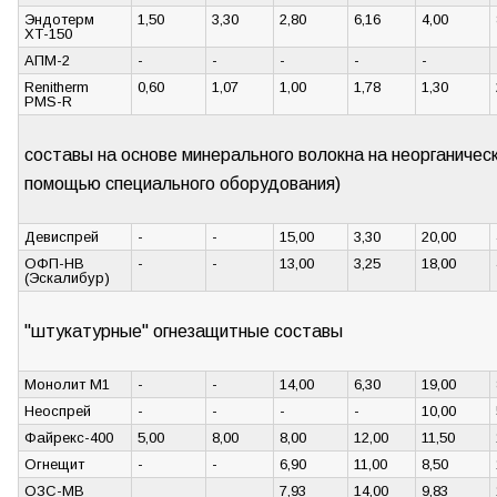
Эндотерм
1,50
3,30
2,80
6,16
4,00
ХТ-150
АПМ-2
-
-
-
-
-
Renitherm
0,60
1,07
1,00
1,78
1,30
PMS-R
составы на основе минерального волокна на неорганичес
помощью специального оборудования)
Девиспрей
-
-
15,00
3,30
20,00
ОФП-НВ
-
-
13,00
3,25
18,00
(Эскалибур)
"штукатурные" огнезащитные составы
Монолит М1
-
-
14,00
6,30
19,00
Неоспрей
-
-
-
-
10,00
Файрекс-400
5,00
8,00
8,00
12,00
11,50
Огнещит
-
-
6,90
11,00
8,50
ОЗС-МВ
7,93
14,00
9,83