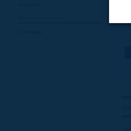
Каталог RAL
Консультация технолога
Фотоотзывы
как
Тол
мкм.
Под