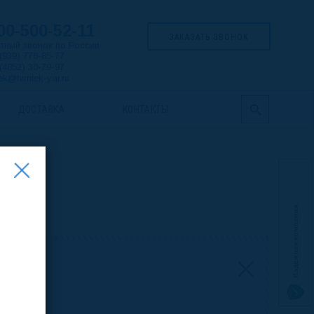
00-500-52-11
ЗАКАЗАТЬ ЗВОНОК
тный звонок по России
(939) 776-85-77
(4852) 30-79-97
ek@himtek-yar.ru
ДОСТАВКА
КОНТАКТЫ
ОГА