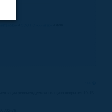
и
и даю
имтэк-Яр»
ООО ПО «Химтэк»
644
кументации рекомендуемая толщина покрытия 10-15
16302-79.