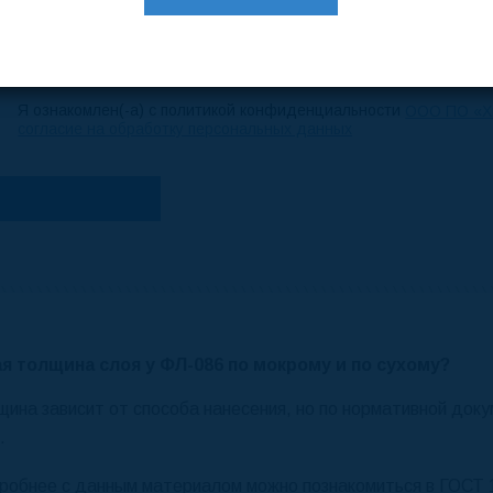
Я ознакомлен(-а) с политикой конфиденциальности
ООО ПО «Х
согласие на обработку персональных данных
ая толщина слоя у ФЛ-086 по мокрому и по сухому?
щина зависит от способа нанесения, но по нормативной до
.
робнее с данным материалом можно познакомиться в ГОСТ 