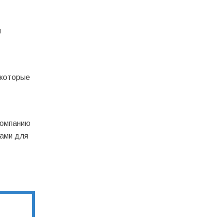
м
 которые
компанию
нами для