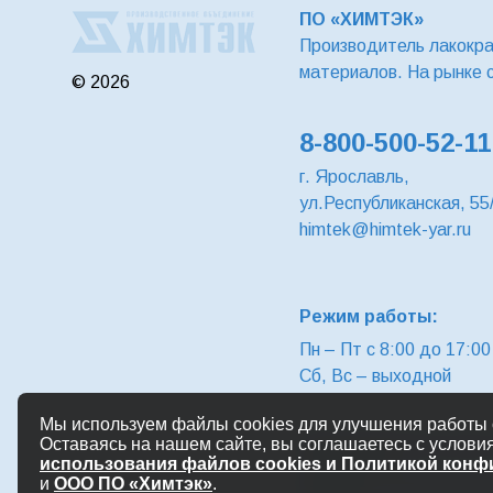
ПО «ХИМТЭК»
Производитель лакокр
материалов. На рынке 
© 2026
8-800-500-52-11
г. Ярославль,
ул.Республиканская, 55
himtek@himtek-yar.ru
Режим работы:
Пн – Пт с 8:00 до 17:00
Сб, Вс – выходной
Мы используем файлы cookies для улучшения работы с
Политика конфиденциал
Оставаясь на нашем сайте, вы соглашаетесь с услови
«Химтэк-Яр»
использования файлов cookies и Политикой кон
Политика конфиденциал
и
ООО ПО «Химтэк»
.