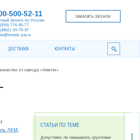
00-500-52-11
ЗАКАЗАТЬ ЗВОНОК
тный звонок по России
(939) 776-85-77
(4852) 30-79-97
ek@himtek-yar.ru
ДОСТАВКА
КОНТАКТЫ
качество от завода «Химтэк»
—
ит
СТАТЬИ ПО ТЕМЕ:
ель ЛКМ
,
Допустимо ли смешивать грунтовки