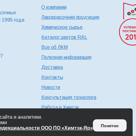
О компании
асочных
Лакокрасочная продукция
с 1995 года
Химическое сырье
Каталог цветов RAL
Все об ЛКМ
/7
Полезная информация
Доставка
Контакты
Новости
Консультация технолога
Работа в Химтэк
айта и аналитики.
ьности ООО ПО
ями
Понятно
фиденциальности ООО ПО «Химтэк-Яр»
ьности ООО ПО