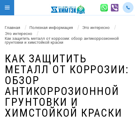
/
/
/
Главная
Полезная информация
Это интересно
/
Это интересно
Как защитить металл от коррозии: обзор антикоррозионной
грунтовки и химстойкой краски
КАК ЗАЩИТИТЬ
МЕТАЛЛ ОТ КОРРОЗИИ:
ОБЗОР
АНТИКОРРОЗИОННОЙ
ГРУНТОВКИ И
ХИМСТОЙКОЙ КРАСКИ