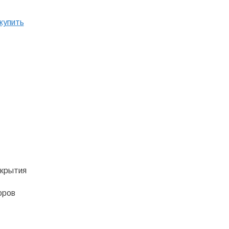
купить
окрытия
оров