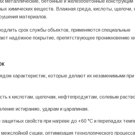
ах металлические, бетонные и железобетонные конструкции
ых химических веществ. Влажная среда, кислоты, щелочи, 
рушения материалов.
одлить срок службы объектов, применяются специальные
дают надёжное покрытие, препятствующее проникновению х
ок
ядом характеристик, которые делают их незаменимыми при
ость к кислотам, щелочам, нефтепродуктам, солевым раств
вление истиранию, ударам и царапинам.
 защитных свойств при нагреве до +60 °C и перепадах темп
межслойной сушки, оптимизация технологического процесса