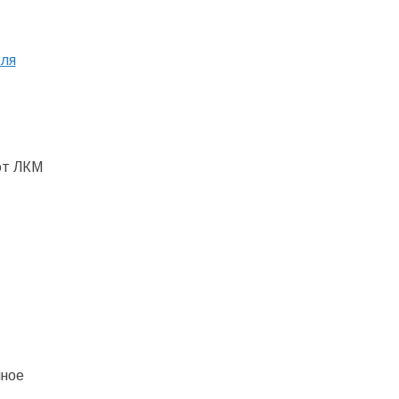
для
от ЛКМ
шное