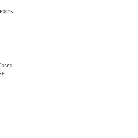
жность
После
 и