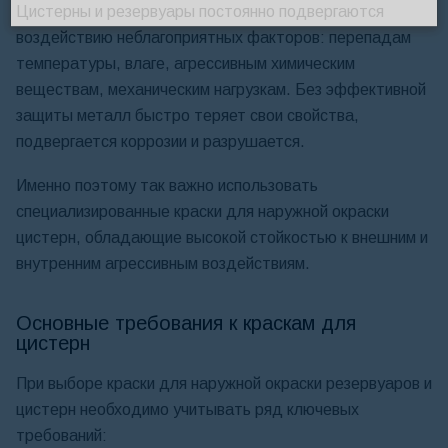
Цистерны и резервуары постоянно подвергаются
ЗАДАТЬ ВОПРОС
воздействию неблагоприятных факторов: перепадам
температуры, влаге, агрессивным химическим
веществам, механическим нагрузкам. Без эффективной
защиты металл быстро теряет свои свойства,
подвергается коррозии и разрушается.
Именно поэтому так важно использовать
специализированные краски для наружной окраски
цистерн, обладающие высокой стойкостью к внешним и
внутренним агрессивным воздействиям.
Основные требования к краскам для
цистерн
При выборе краски для наружной окраски резервуаров и
цистерн необходимо учитывать ряд ключевых
требований: