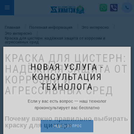
/
/
/
Главная
Полезная информация
Это интересно
/
Это интересно
Краска для цистерн: надёжная защита от коррозии и
агрессивных сред
КРАСКА ДЛЯ ЦИСТЕРН:
НАДЁЖНАЯ ЗАЩИТА ОТ
КОРРОЗИИ И
НОВАЯ УСЛУГА -
АГРЕССИВНЫХ СРЕД
КОНСУЛЬТАЦИЯ
ТЕХНОЛОГА
Если у вас есть вопрос 一 наш технолог
Почему важно правильно выбирать
проконсультирует вас бесплатно
краску для цистерн