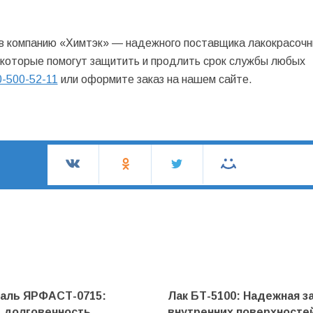
 в компанию «Химтэк» — надежного поставщика лакокрасоч
 которые помогут защитить и продлить срок службы любых
0-500-52-11
или оформите заказ на нашем сайте.
маль ЯРФАСТ-0715:
Лак БТ-5100: Надежная з
и долговечность
внутренних поверхносте