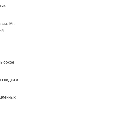
ных
ссии. Мы
ия
высокое
 скидки и
ышленных