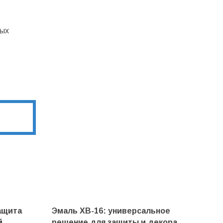
ных
ащита
Эмаль ХВ-16: универсальное
й
решение для защиты и декора