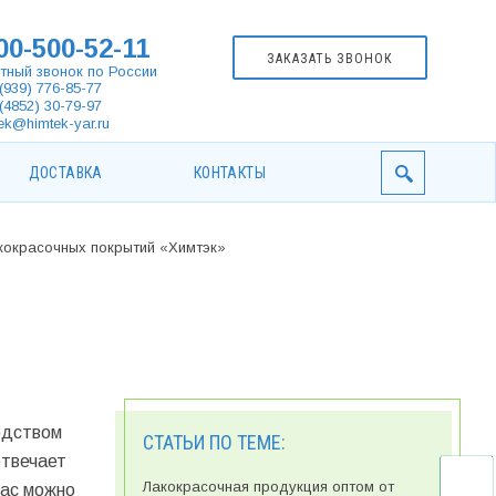
00-500-52-11
ЗАКАЗАТЬ ЗВОНОК
тный звонок по России
(939) 776-85-77
(4852) 30-79-97
ek@himtek-yar.ru
ДОСТАВКА
КОНТАКТЫ
кокрасочных покрытий «Химтэк»
—
»
одством
СТАТЬИ ПО ТЕМЕ:
отвечает
Лакокрасочная продукция оптом от
нас можно