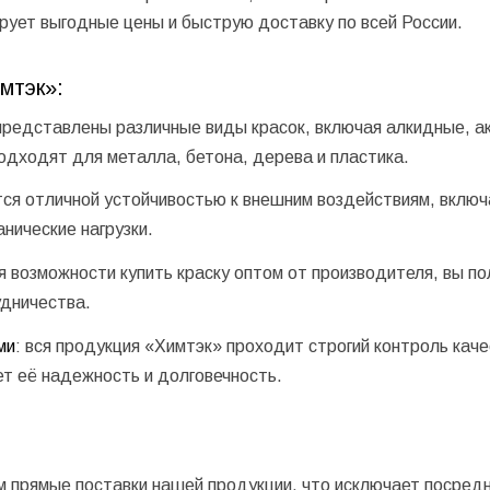
ирует выгодные цены и быструю доставку по всей России.
мтэк»:
 представлены различные виды красок, включая алкидные, а
одходят для металла, бетона, дерева и пластика.
тся отличной устойчивостью к внешним воздействиям, включ
нические нагрузки.
ря возможности
купить краску оптом от производителя
, вы п
удничества.
ми
: вся продукция «Химтэк» проходит строгий контроль каче
ет её надежность и долговечность.
м прямые поставки нашей продукции, что исключает посредн