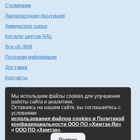
О компании
Лакокрасочная продукция
Химическое сырье
Каталог цветов RAL
Все об ЛКМ
Полезная информация
Доставка
Контакты
Новости
Мы используем файлы cookies для улучшения
Консультация технолога
работы сайта и аналитики.
Оставаясь на нашем сайте, вы соглашаетесь с
Работа в Химтэк
условиями
использования файлов cookies и Политикой
конфиденциальности ООО ПО «Химтэк-Яр»
и
ООО ПО «Химтэк»
.
Понятно