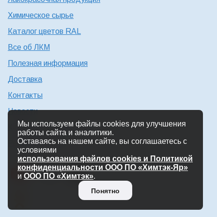
Химическое сырье
Каталог цветов RAL
Все об ЛКМ
Полезная информация
Доставка
Контакты
Новости
Мы используем файлы cookies для улучшения
Консультация технолога
работы сайта и аналитики.
Оставаясь на нашем сайте, вы соглашаетесь с
Работа в Химтэк
условиями
использования файлов cookies и Политикой
конфиденциальности ООО ПО «Химтэк-Яр»
и
ООО ПО «Химтэк»
.
Понятно