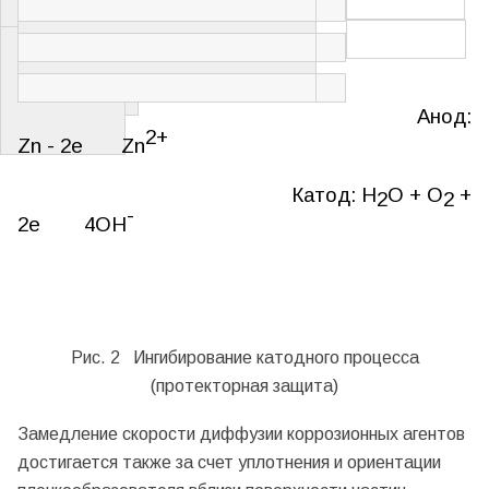
растворение
пассивация
Анод:
2+
Zn
- 2
e
Zn
Катод: Н
О + О
+
2
2
-
2
e
4
OH
Рис. 2 Ингибирование катодного процесса
(протекторная защита)
Замедление скорости диффузии коррозионных агентов
достигается также за счет уплотнения и ориентации