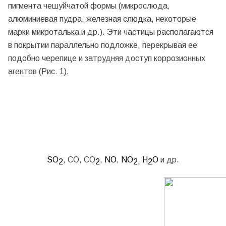
пигмента чешуйчатой формы (микрослюда,
алюминиевая пудра, железная слюдка, некоторые
марки микроталька и др.). Эти частицы располагаются
в покрытии параллельно подложке, перекрывая ее
подобно черепице и затрудняя доступ коррозионных
агентов (Рис. 1).
SO
, СО, СО
,
NO
,
NO
H
O
и др.
2
2
2,
2