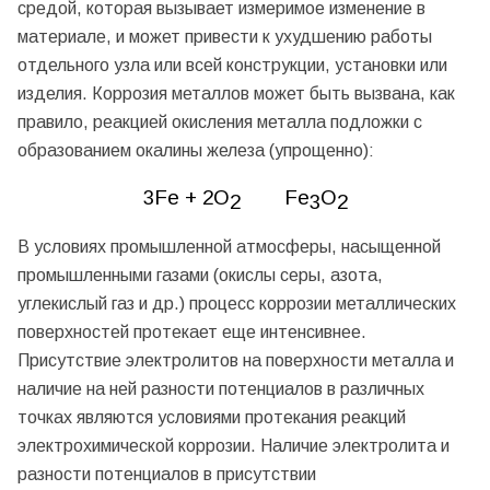
средой, которая вызывает измеримое изменение в
материале, и может привести к ухудшению работы
отдельного узла или всей конструкции, установки или
изделия. Коррозия металлов может быть вызвана, как
правило, реакцией окисления металла подложки с
образованием окалины железа (упрощенно):
3
Fe
+ 2
O
Fe
O
2
3
2
В условиях промышленной атмосферы, насыщенной
промышленными газами (окислы серы, азота,
углекислый газ и др.) процесс коррозии металлических
поверхностей протекает еще интенсивнее.
Присутствие электролитов на поверхности металла и
наличие на ней разности потенциалов в различных
точках являются условиями протекания реакций
электрохимической коррозии. Наличие электролита и
разности потенциалов в присутствии