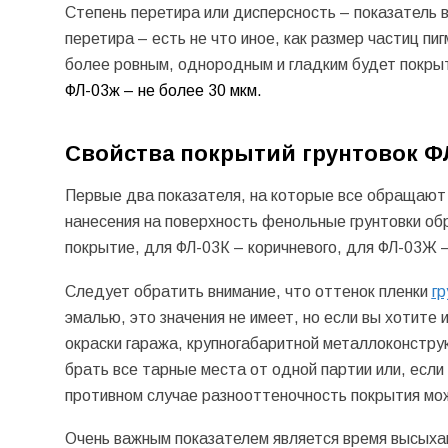
Степень перетира или дисперсность – показатель в
перетира – есть не что иное, как размер частиц пи
более ровным, однородным и гладким будет покры
ФЛ-03ж – не более 30 мкм.
Свойства покрытий грунтовок Ф
Первые два показателя, на которые все обращают в
нанесения на поверхность фенольные грунтовки об
покрытие, для ФЛ-03К – коричневого, для ФЛ-03Ж –
Следует обратить внимание, что оттенок пленки
гр
эмалью, это значения не имеет, но если вы хотите
окраски гаража, крупногабаритной металлоконструкц
брать все тарные места от одной партии или, если
противном случае разнооттеночность покрытия мо
Очень важным показателем является время высыхан