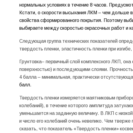
нормальных условиях в течение 8 часов. Предусмо
Кстати, о скорости высыхания ЛКМ – чем дольше 
свойства сформированного покрытия. Поэтому выб
выбираете между скоростью окрасочных работ и к
Следующая группа технических показателей опреде
твердость пленки, эластичность пленки при изгибе,
Грунтовка– первичный слой комплексного ЛКП, она 
поверхностью) и последующими слоями. Прочность т
4 балла – минимальная, практически отсутствующа
балл.
Твердость пленки измеряется маятниковым прибор
колебаний), в течение которого амплитуда затуха
уменьшается на заданную величину. В ЛКП с низкой
и число его колебаний очень невелико. Чем тверж
сказать, что показатель «Твердость пленки» косв