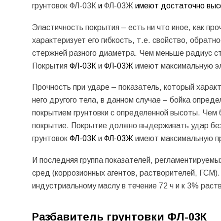
грунтовок ФЛ-03К
и
ФЛ-03Ж
имеют достаточно высо
Эластичность покрытия – есть ни что иное, как про
характеризует его гибкость, т.е. свойство, обратн
стержней разного диаметра. Чем меньше радиус ст
Покрытия
ФЛ-03К
и
ФЛ-03Ж
имеют максимальную эл
Прочность при ударе – показатель, который харак
него другого тела, в данном случае – бойка опред
покрытием грунтовки с определенной высоты. Чем 
покрытие. Покрытие должно выдерживать удар без
грунтовок
ФЛ-03К
и
ФЛ-03Ж
имеют максимальную пр
И последняя группа показателей, регламентируемы
сред (коррозионных агентов, растворителей, ГСМ).
индустриальному маслу в течение 72 ч и к 3% раст
Разбавитель грунтовки ФЛ-03К