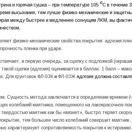
о
трена и горячая сушка – при температуре 105
С в течение 3
время высыхания, тем лучше физико-механические и защитн
ирая между быстрее и медленнее сохнущим ЛКМ, вы фактич
ачеством.
ляет физико-механические свойства покрытия: адгезия плен
 прочность пленки при ударе.
отвечает, в первую очередь, за сцепку с подложкой (окраш
акой сцепки (адгезия) оценивается в баллах: 1 балл – мак
я. Для грунтовок ФЛ-03К
и
ФЛ-03Ж
адгезия должна составля
ом. Сущность метода заключается в определении времени (
ющих колебаний маятника, помещенного на лакокрасочное по
 твердостью маятник как бы «вязнет», быстро теряет скоро
е покрытие, тем большее число колебаний совершит маятник
енно характеризует сопротивляемость покрытия к истиранию