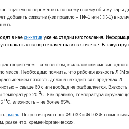
жно тщательно перемешать по всему своему объему тары д
ет добавить сиккатив (как правило – НФ-1 или ЖК-1) в коли
ешать.
одят в нее
сиккатив
уже на стадии изготовления. Информац
утствовать в паспорте качества и на этикетке. В такую гру
 растворителем – сольвентом, ксилолом или смесью одного 
по массе. Необходимо помнить, что рабочая вязкость ЛКМ з
ораспылением вязкость должна находиться в пределах 20 – 
кистью – свыше 60 с или вообще не разбавляется. Вязкость
о
ри температуре 20
С. Как правило, температура окружающ
о
35
С, влажность – не более 85%.
ить
эмаль
.
Покрытия грунтовок ФЛ-03К и ФЛ-03Ж совместим
м, разве что, кремнийорганических.