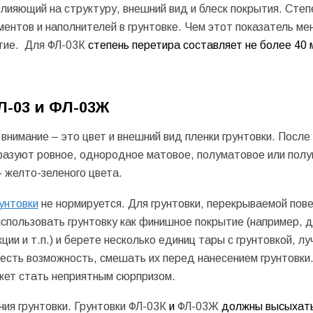
лияющий на структуру, внешний вид и блеск покрытия. Степ
гментов и наполнителей в грунтовке. Чем этот показатель ме
тие. Для ФЛ-03К
степень перетира составляет не более 40 
Л-03 и ФЛ-03Ж
нимание – это цвет и внешний вид пленки грунтовки. После
разуют ровное, однородное матовое, полуматовое или полу
 желто-зеленого цвета.
унтовки
не нормируется. Для грунтовки, перекрываемой пов
 использовать грунтовку как финишное покрытие (например, 
ии и т.п.) и берете несколько единиц тары с грунтовкой, л
 есть возможность, смешать их перед нанесением грунтовки.
жет стать неприятным сюрпризом.
ия грунтовки. Грунтовки ФЛ-03К
и
ФЛ-03Ж
должны высыхать