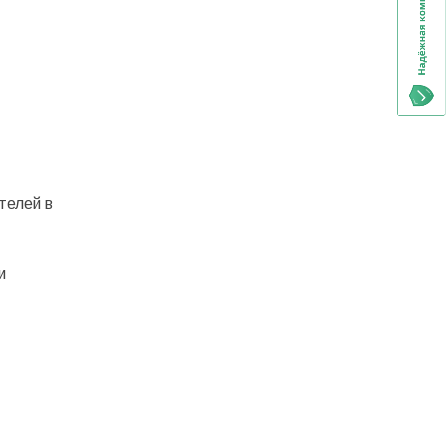
телей в
и