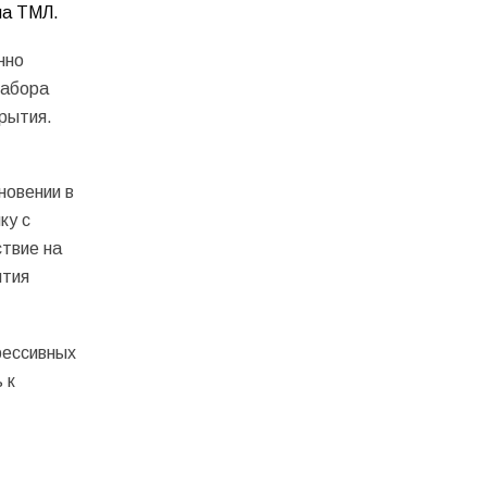
па ТМЛ.
нно
набора
рытия.
новении в
ку с
твие на
ытия
рессивных
 к