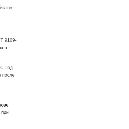
ойства
СТ 9109-
кого
к. Под
я после
)
нове
 при