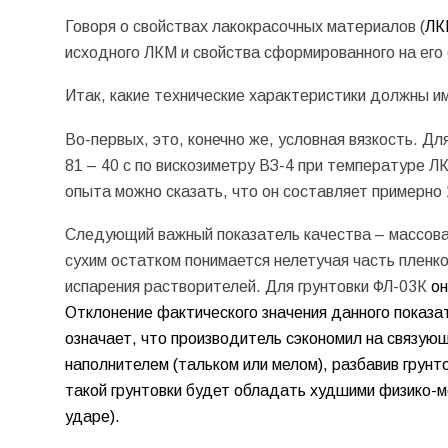
Говоря о свойствах лакокрасочных материалов (
ЛК
исходного ЛКМ и свойства сформированного на его 
Итак, какие технические характеристики должны и
Во-первых, это, конечно же, условная вязкость. Д
81 – 40 с по вискозиметру ВЗ-4 при температуре Л
опыта можно сказать, что он составляет примерно 
Следующий важный показатель качества – массовая
сухим остатком понимается нелетучая часть пленкоо
испарения растворителей. Для грунтовки ФЛ-03К
он
Отклонение фактического значения данного показа
означает, что производитель сэкономил на связую
наполнителем (тальком или мелом), разбавив грунт
такой грунтовки будет обладать худшими физико-ме
ударе).