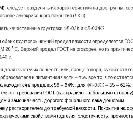
М
)
, следует разделить их характеристики на две группы: св
основе лакокрасочного покрытия (ЛКП).
меть качественные грунтовки ФЛ-03К и ФЛ-03Ж?
ля обеих грунтовок нижний предел вязкости определяется ГО
о
КМ 20
С. Верхний продел ГОСТ не оговорен, но из практичес
140 с.
 доля нелетучих веществ, или, проще говоря, сухой остато
бразователя и пигментная часть – т.е. все то, что остаетс
а находится в пределах 58 – 64%, для
ФЛ-03Ж
– 55 – 61%.
теля от требования ГОСТ (как правило – в большую сторону
щем и заменил часть дорогого фенольного лака дешевым
овку растворителем до требуемой вязкости. Покрытие на ос
ханическими свойствами (адгезия, эластичность, прочность