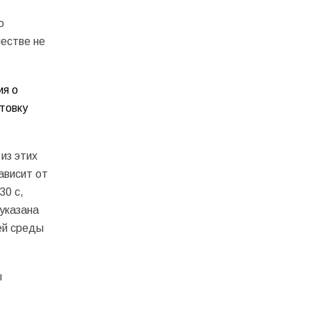
о
честве не
ия о
нтовку
из этих
ависит от
30 с,
 указана
ей среды
ы