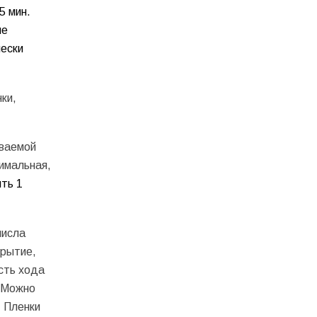
5 мин.
ые
ески
ки,
иваемой
симальная,
ть 1
числа
крытие,
сть хода
. Можно
. Пленки