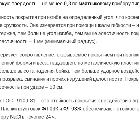
кую твердость – не менее 0,3 по маятниковому прибору ти
чность покрытия при изгибе на определенный угол, что косве
ое хрупкости. Она измеряется при помощи шкалы гибкости – 
ержня, тем больше угол изгиба, тем выше эластичность пок
астичность – 1 мм (минимальный радиус).
теризует сопротивление, оказываемое покрытием при проник
еленной формы и веса, падающего на металлическую пластин
больше высота падения бойка, тем больше ударное воздейс
 разрыва, сминания и прочих нарушений целостности. Покр
очность при ударе – 50 см.
х ГОСТ 9109-81 – это стойкость покрытия к воздействию аг
 Пленки грунтовок
ФЛ-03К
и
ФЛ-03Ж
обеспечивают стойкость
вору
NaCl
в течение 24 ч.