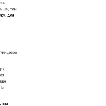
ень
ньше, тем
мкм, для
глянцевое
ерх
для
учше
 В
 при