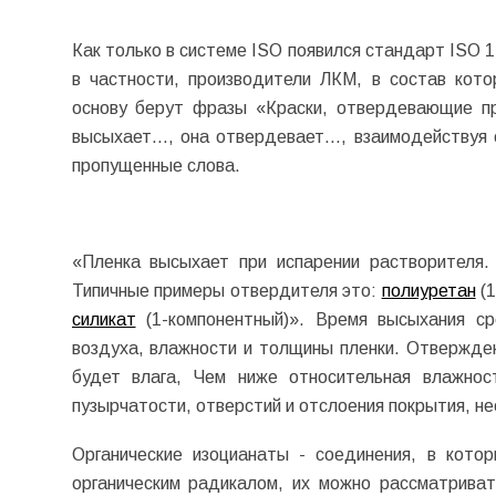
Как только в системе ISO появился стандарт ISO 
в частности, производители ЛКМ, в состав кото
основу берут фразы «Краски, отвердевающие при
высыхает..., она отвердевает..., взаимодействуя
пропущенные слова.
«Пленка высыхает при испарении растворителя. 
Типичные примеры отвердителя это:
полиуретан
(1
силикат
(1-компонентный)». Время высыхания с
воздуха, влажности и толщины пленки. Отвержден
будет влага, Чем ниже относительная влажнос
пузырчатости, отверстий и отслоения покрытия, н
Органические изоцианаты - соединения, в кото
органическим радикалом, их можно рассматрива