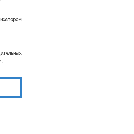
лизатором
ательных
и.