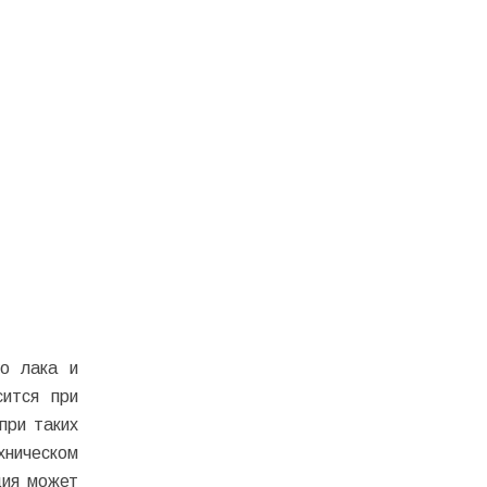
го лака и
сится при
при таких
хническом
ция может