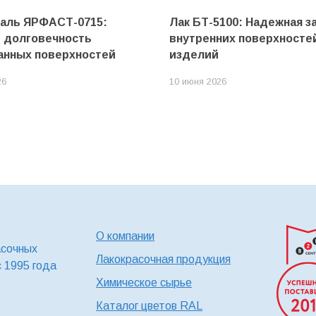
маль ЯРФАСТ-0715:
Лак БТ-5100: Надежная з
и долговечность
внутренних поверхносте
анных поверхностей
изделий
26
10 июня 2026
О компании
асочных
Лакокрасочная продукция
с 1995 года
Химическое сырье
Каталог цветов RAL