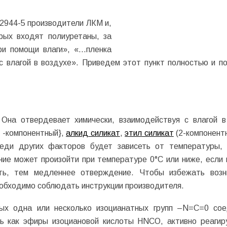
12944-5 производители ЛКМ и,
рых входят полиуретаны, за
 помощи влаги», «...пленка
 с влагой в воздухе». Приведем этот пункт полностью и п
Она отвердевает химически, взаимодействуя с влагой в
 -компонентный},
алкид силикат
,
этил силикат
(2-компонент
реди других факторов будет зависеть от температуры,
ие может произойти при температуре 0°С или ниже, если 
ть, тем медленнее отверждение. Чтобы избежать возн
еобходимо соблюдать инструкции производителя.
рых одна или несколько изоцианатных групп –N=C=0 со
ть как эфиры изоциановой кислоты HNCO, активно реаги