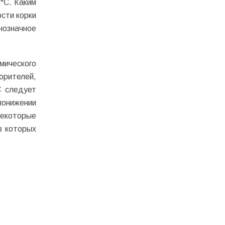
°С. Каким
сти корки
нозначное
мического
орителей,
С следует
понижении
некоторые
в которых