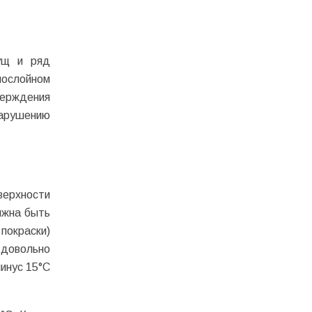
ущ и ряд
нослойном
верждения
нарушению
верхности
лжна быть
покраски)
 довольно
инус 15°С