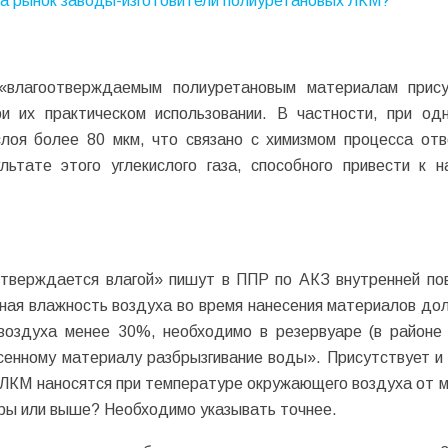
 на рынок заводы-изготовители полиуретановых ЛКМ?
«влагоотверждаемым полиуретановым материалам прис
и их практическом использовании. В частности, при од
слоя более 80 мкм, что связано с химизмом процесса от
ьтате этого углекислого газа, способного привести к 
«отверждается влагой» пишут в ППР по АКЗ внутренней по
ьная влажность воздуха во время нанесения материалов до
воздуха менее 30%, необходимо в резервуаре (в районе 
есенному материалу разбрызгивание воды». Присутствует и
 ЛКМ наносятся при температуре окружающего воздуха от м
уры или выше? Необходимо указывать точнее.