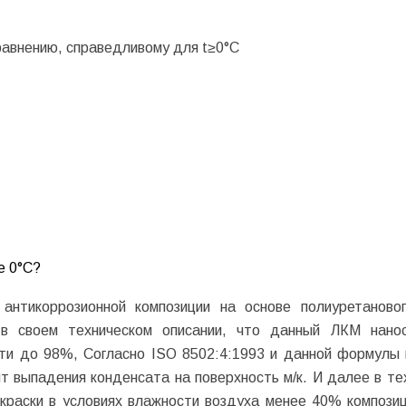
равнению, справедливому для t≥0°С
е 0°С?
антикоррозионной композиции на основе полиуретаново
 в своем техническом описании, что данный ЛКМ нано
ти до 98%, Согласно ISO 8502:4:1993 и данной формулы 
нт выпадения конденсата на поверхность м/к. И далее в те
краски в условиях влажности воздуха менее 40% компози