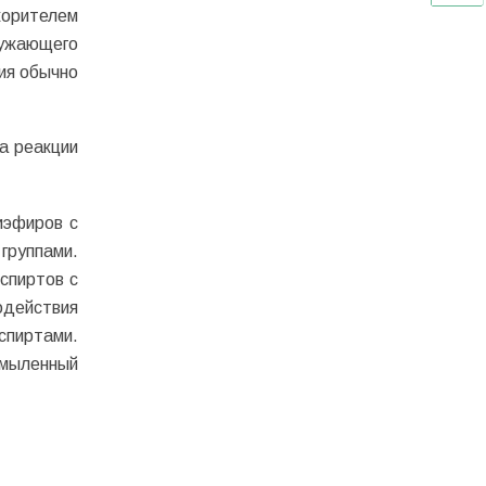
корителем
ружающего
ия обычно
а реакции
иэфиров с
руппами.
спиртов с
одействия
спиртами.
омыленный