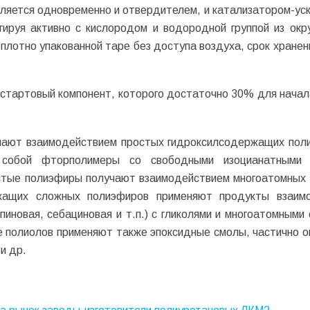
вляется одновременно и отвердителем, и катализатором-ус
агируя активно с кислородом и водородной группой из ок
плотно упакованной таре без доступа воздуха, срок хранен
, стартовый компонент, которого достаточно 30% для начал
чают взаимодействием простых гидроксилсодержащих пол
 собой фторполимеры со свободными изоцианатными г
стые полиэфиры получают взаимодействием многоатомных 
ржащих сложных полиэфиров применяют продукты взаим
иновая, себациновая и т.п.) с гликолями и многоатомными 
е полиолов применяют также эпоксидные смолы, частично 
 и др.