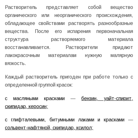
Растворитель представляет собой вещество
органического или неорганического происхождения,
обладающее свойствами растворять разнообразные
вещества. После его испарения первоначальная
структура растворяемого материала
восстанавливается. Растворители придают
лакокрасочным материалам нужную малярную
вязкость.
Каждый растворитель пригоден при работе только с
определенной группой красок:
с масляными красками
—
бензин, уайт-спирит,
скипидар, керосин;
с глифталевыми, битумными лаками и красками
—
сольвент-нафтяной, скипидар, ксилол;