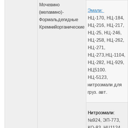
Мочевино
Эмали
:
(меламино)-
НЦ-170, НЦ-184,
Формальдегидные
НЦ-216, НЦ-217,
Кремнийорганические
НЦ-25, НЦ-246,
НЦ-258, НЦ-262,
НЦ-271,
НЦ-273,НЦ-1104,
НЦ-282, НЦ-929,
НЦ5100.
НЦ-5123,
нитроэмали для
груз. авт.
Нитроэмали:
№924, ЭП-773,
КО-83, НЦ1124,