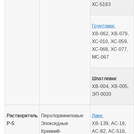
ХС-5163
Грунтовки:
ХВ-062, ХВ-079,
ХС-010, ХС-059,
ХС-068, ХС-077,
МС-067
Шпатлевки:
ХВ-004, ХВ-005,
ЭП-0020
Растворитель
Перхлорвиниловые
Лаки:
Р-5
Эпоксидные
ХВ-139, АС-16,
Кремний-
АС-82, АС-516,