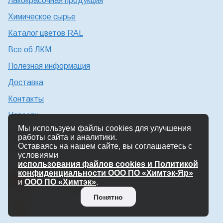
Лакокрасочная продукция
Химическое сырье
Каталог цветов RAL
Все об ЛКМ
Полезная информация
Доставка
Контакты
Новости
Мы используем файлы cookies для улучшения
Консультация технолога
работы сайта и аналитики.
Оставаясь на нашем сайте, вы соглашаетесь с
Работа в Химтэк
условиями
использования файлов cookies и Политикой
конфиденциальности ООО ПО «Химтэк-Яр»
и
ООО ПО «Химтэк»
.
Понятно