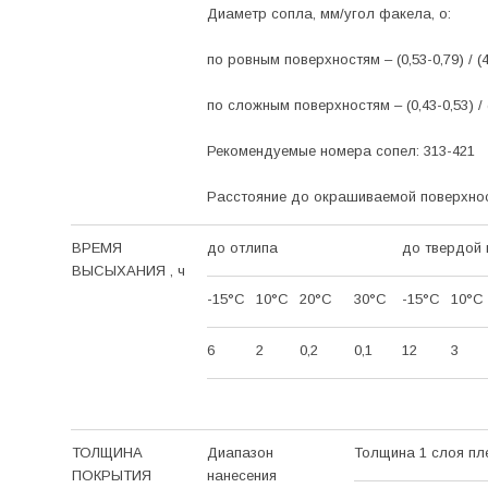
Диаметр сопла, мм/угол факела, о:
по ровным поверхностям – (0,53-0,79) / (
по сложным поверхностям – (0,43-0,53) / 
Рекомендуемые номера сопел: 313-421
Расстояние до окрашиваемой поверхност
ВРЕМЯ
до отлипа
до твердой 
ВЫСЫХАНИЯ , ч
-15
°C
10
°C
20
°C
30
°C
-15
°C
10
°C
6
2
0,2
0,1
12
3
ТОЛЩИНА
Диапазон
Толщина 1 слоя пле
ПОКРЫТИЯ
нанесения