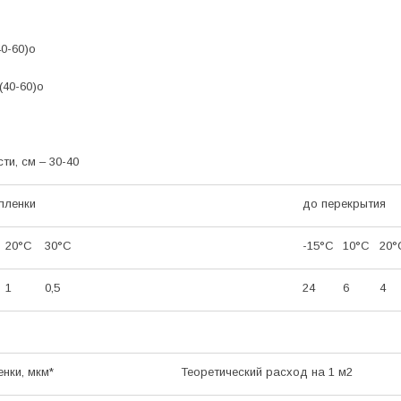
40-60)о
(40-60)о
и, см – 30-40
пленки
до перекрытия
20
°C
30
°C
-15
°C
10
°C
20
°
1
0,5
24
6
4
нки, мкм*
Теоретический расход на 1 м2