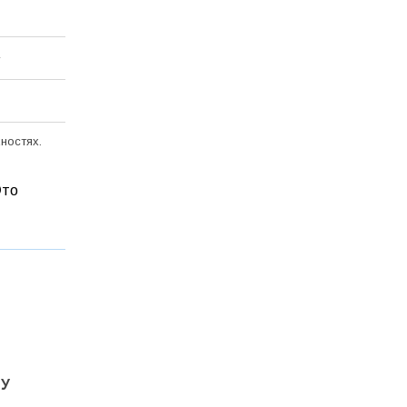
ностях.
Это
ТУ