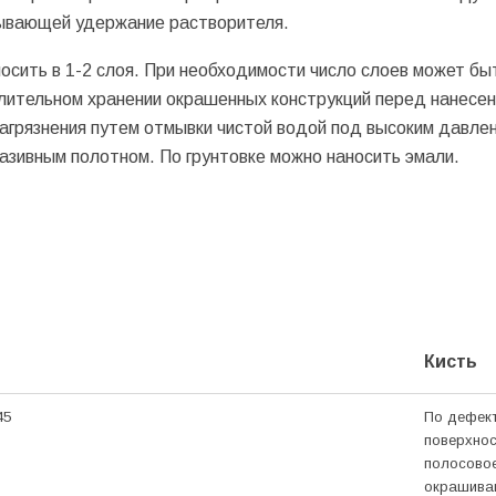
зывающей удержание растворителя.
сить в 1-2 слоя. При необходимости число слоев может бы
лительном хранении окрашенных конструкций перед нанесе
агрязнения путем отмывки чистой водой под высоким давлен
зивным полотном. По грунтовке можно наносить эмали.
Кисть
45
По дефек
поверхнос
полосово
окрашива