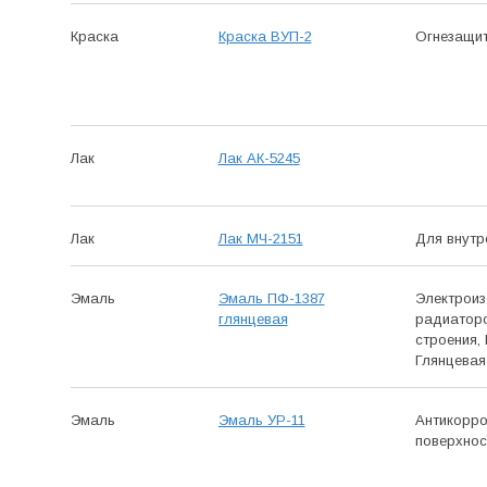
Краска
Краска ВУП-2
Огне­защит
Лак
Лак АК-5245
Лак
Лак МЧ-2151
Для внутр
Эмаль
Эмаль ПФ-1387
Электро­и
глянцевая
радиаторо
строения, 
Глянцевая
Эмаль
Эмаль УР-11
Антикор­р
поверхнос