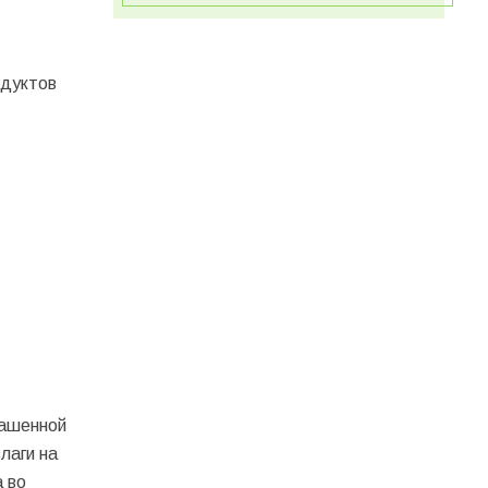
одуктов
рашенной
лаги на
 во