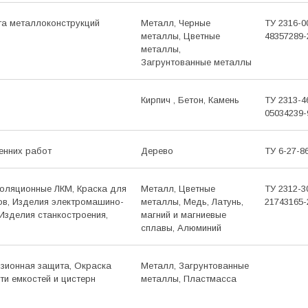
а метал­локон­струкций
Металл, Черные
ТУ 2316-0
металлы, Цветные
48357289-
металлы,
Загрунтованные металлы
Кирпич , Бетон, Камень
ТУ 2313-4
05034239-
енних работ
Дерево
ТУ 6-27-8
золяци­онные ЛКМ, Краска для
Металл, Цветные
ТУ 2312-3
в, Изделия электро­машино­
металлы, Медь, Латунь,
21743165-
Изделия станко­строения,
магний и магниевые
сплавы, Алюминий
озионная защита, Окраска
Металл, Загрунтованные
ти емкостей и цистерн
металлы, Пластмасса