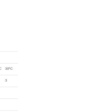
C
30
°C
3