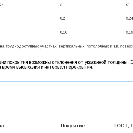
ой
л
кг
0,2
0,24
0,16
0,19
а труднодоступных участках, вертикальных, потолочных и т.п. поверх
ации покрытия возможны отклонения от указанной толщины. 
а время высыхания и интервал перекрытия.
ва
Покрытие
ГОСТ, 