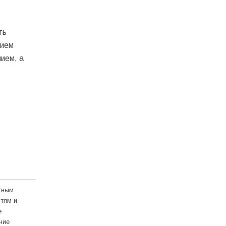
ть
нием
ием, а
тным
тям и
е
ние