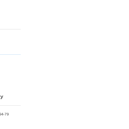
ТУ
94-79