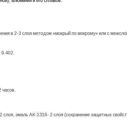
ой), алюминия и его сплавов.
ния в 2-3 слоя методом «мокрый по мокрому» или с межсло
 9.402.
2 часов.
 2 слоя, эмаль АК-1316- 2 слоя (сохранение защитных свойст