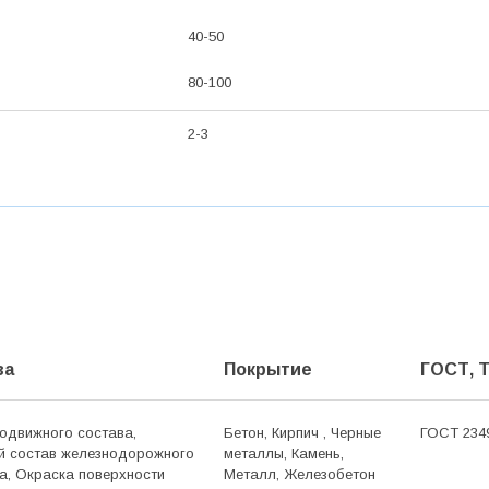
40-50
80-100
2-3
ва
Покрытие
ГОСТ, 
одвижного состава,
Бетон, Кирпич , Черные
ГОСТ 234
 состав железно­дорожного
металлы, Камень,
а, Окраска поверхности
Металл, Железобетон