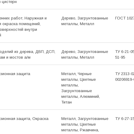
и цистерн
енних работ, Наружная и
Дерево, Загрунтованные
ГОСТ 102
я окраска помещений,
металлы, Металл
оверхностей внутри
й
зделий из дерева, ДВП, ДСП,
Дерево, Загрунтованные
ТУ 6-21-0
ам и мостов а/м
металлы, Металл
51-95
озионная защита
Металл, Черные
ТУ 2313-0
металлы, Цветные
00206919-
металлы,
Загрунтованные
металлы, Алюминий,
Титан
озионная защита, Окраска
Металл, Загрунтованные
ТУ 6-27-1
металлы, Цветные
металлы, Ржавчина,