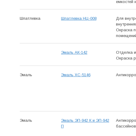
емкостей 
Шпатлевка
Шпатлевка НЦ-008
Для внутр
внутрення
Окраска п
помещени
Эмаль АК-142
Отделка и
Окраска р
Эмаль
Эмаль ХС-5146
Антикор­р
Эмаль
Эмаль ЭП-942 К и ЭП-942
Антикор­р
П
бассейнов