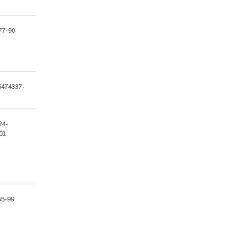
77-90
5474337-
24-
01
55-99