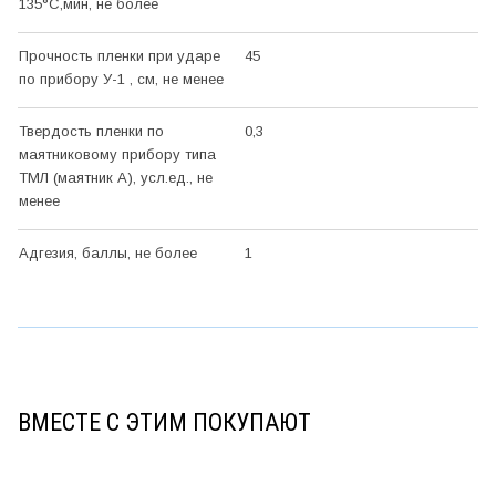
135°С,мин, не более
Прочность пленки при ударе
45
по прибору У-1 , см, не менее
Твердость пленки по
0,3
маятниковому прибору типа
ТМЛ (маятник А), усл.ед., не
менее
Адгезия, баллы, не более
1
ВМЕСТЕ С ЭТИМ ПОКУПАЮТ