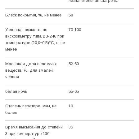
незначительная шагрень.
Блеск покрытия, %, не менее
58
Условная вязкость по
70-100
вискозиметру типа ВЗ-246 при
температуре (20,0±0,5)°С, с, не
менее
Массовая доля нелетучих
52-60
веществ, %, для эмалей:
черная
белая ночь
55-65
Степень перетира, мкм, не
10
более
Время высыхания до степени
35
3 при температуре 130-