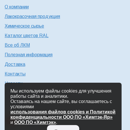
О компании
Лакокрасочная продукция
Химическое сырье
Каталог цветов RAL
Все об ЛКМ
Полезная информация
Доставка
Контакты
Новости
Мы используем файлы cookies для улучшения
Консультация технолога
работы сайта и аналитики.
Оставаясь на нашем сайте, вы соглашаетесь с
Работа в Химтэк
условиями
использования файлов cookies и Политикой
конфиденциальности ООО ПО «Химтэк-Яр»
и
ООО ПО «Химтэк»
.