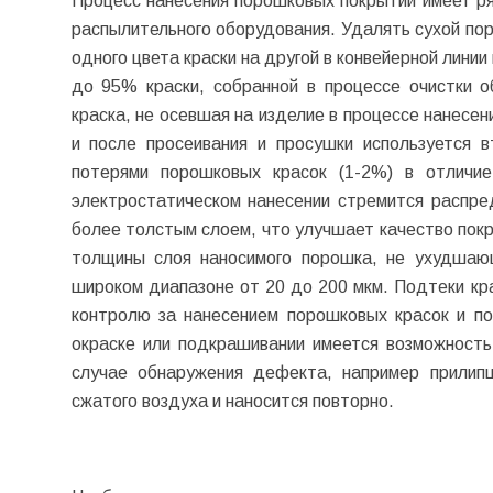
Процесс нанесения порошковых покрытий имеет ря
распылительного оборудования. Удалять сухой пор
одного цвета краски на другой в конвейерной лини
до 95% краски, собранной в процессе очистки о
краска, не осевшая на изделие в процессе нанесен
и после просеивания и просушки используется 
потерями порошковых красок (1-2%) в отличи
электростатическом нанесении стремится распре
более толстым слоем, что улучшает качество покр
толщины слоя наносимого порошка, не ухудшаю
широком диапазоне от 20 до 200 мкм. Подтеки кра
контролю за нанесением порошковых красок и по
окраске или подкрашивании имеется возможность
случае обнаружения дефекта, например прилипш
сжатого воздуха и наносится повторно.