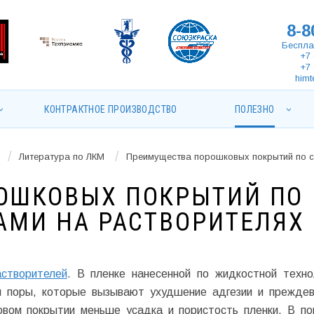
8-8
Беспла
+7 
+7 
himt
КОНТРАКТНОЕ ПРОИЗВОДСТВО
ПОЛЕЗНО
/
/
Литература по ЛКМ
Преимущества порошковых покрытий по с
ОШКОВЫХ ПОКРЫТИЙ ПО
АМИ НА РАСТВОРИТЕЛЯХ
астворителей
. В пленке нанесенной по жидкостной техно
я поры, которые вызывают ухудшение адгезии и прежде
овом покрытии меньше усадка и пористость пленки. В п