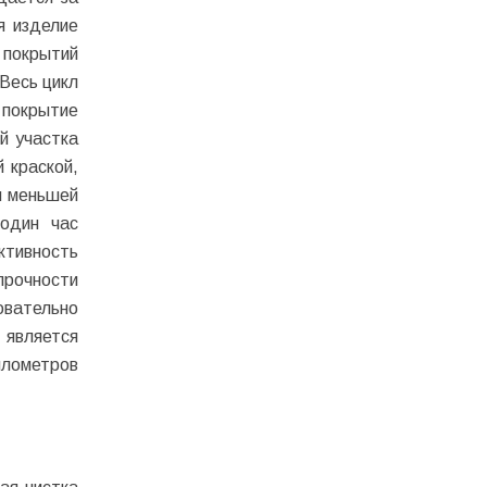
я изделие
 покрытий
 Весь цикл
 покрытие
й участка
 краской,
и меньшей
 один час
тивность
рочности
овательно
 является
лометров