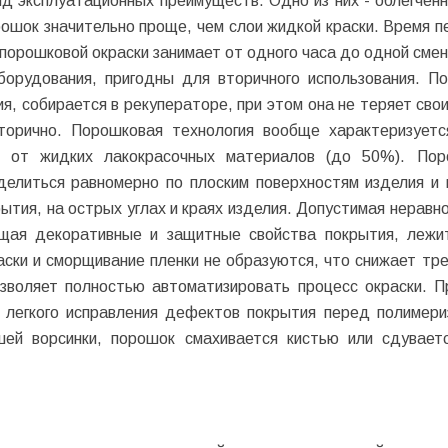
д эксплуатационных преимуществ. Одно из них - облегченн
ошок значительно проще, чем слои жидкой краски. Время п
и порошковой окраски занимает от одного часа до одной сме
борудования, пригодны для вторичного использования. П
ия, собирается в рекуператоре, при этом она не теряет сво
вторично. Порошковая технология вообще характеризует
е от жидких лакокрасочных материалов (до 50%). Пор
делиться равномерно по плоским поверхностям изделия и 
ытия, на острых углах и краях изделия. Допустимая неравн
щая декоративные и защитные свойства покрытия, лежи
ски и сморщивание пленки не образуются, что снижает тре
зволяет полностью автоматизировать процесс окраски. П
 легкого исправления дефектов покрытия перед полимери
ей ворсинки, порошок смахивается кистью или сдувает