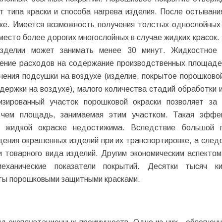
т типа краски и способа нагрева изделия. После остывани
тке. Имеется возможность получения толстых однослойных
место более дорогих многослойных в случае жидких красок.
 изделии может занимать менее 30 минут. Жидкостное
щение расходов на содержание производственных площаде
чения подсушки на воздухе (изделие, покрытое порошковой
держки на воздухе), малого количества стадий обработки 
изированный участок порошковой окраски позволяет за
чем площадь, занимаемая этим участком. Такая эффек
и жидкой окраске недостижима. Вследствие большой п
ения окрашенных изделий при их транспортировке, а след
 товарного вида изделий. Другим экономическим аспектом
еханические показатели покрытий. Десятки тысяч ки
ты порошковыми защитными красками.