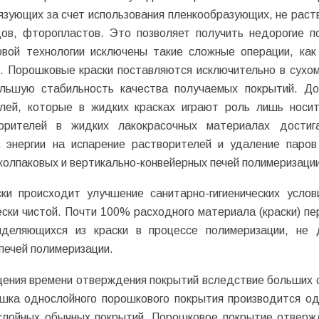
язующих за счет использования пленкообразующих, не раст
дов, фторопластов. Это позволяет получить недорогие п
вой технологии исключены такие сложные операции, как
ы. Порошковые краски поставляются исключительно в сухом
ольшую стабильность качества получаемых покрытий. До
елей, которые в жидких красках играют роль лишь носи
орителей в жидких лакокрасочных материалах достиг
 энергии на испарение растворителей и удаление паров
 колпаковых и вертикально-конвейерных печей полимеризации
ки происходит улучшение санитарно-гигиенических услов
ески чистой. Почти 100% расходного материала (краски) пе
ыделяющихся из краски в процессе полимеризации, не 
печей полимеризации.
ащения времени отверждения покрытий вследствие больших 
ушка однослойного порошкового покрытия производится од
ослойных обычных покрытий. Порошковое покрытие отверж