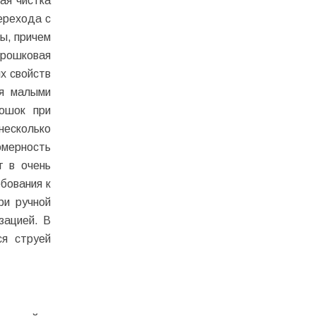
ая чистка
ерехода с
ны, причем
орошковая
их свойств
ся малыми
ошок при
несколько
омерность
т в очень
бования к
ри ручной
зацией. В
ся струей