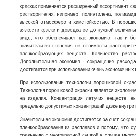
красках применяется расширенный ассортимент св
растворителях, например, полиэтилена, полиами
высокой атмосферо и химстойкостью. В порошко
вязкости краски и доводка ее до нужной величин
виде, что обеспечивает как экономию, так и б
значительная экономия на стоимости растворит
пленкообразующих веществ. Количество раств
Дополнительная экономия - сокращение расхода
достигается при использовании очень экономичных
При использовании технологии порошковой окрас
Технология порошковой окраски является экологич
на изделия. Концентрация летучих веществ, в
предельно допустимых концентраций даже внутри 
Значительная экономия достигается за счет сокр
пленкообразования из расплавов и потому, что с
сравнению с многократной сушкой в случае мног