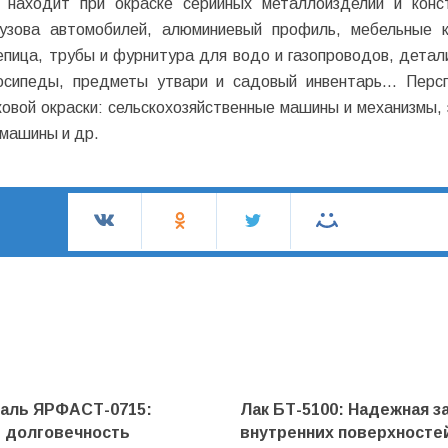
 находит при окраске серийных металлоизделий и конс
кузова автомобилей, алюминиевый профиль, мебельные 
пица, трубы и фурнитура для водо и газопроводов, детал
лосипеды, предметы утвари и садовый инвентарь… Перс
ковой окраски: сельскохозяйственные машины и механизмы,
 машины и др.
маль ЯРФАСТ-0715:
Лак БТ-5100: Надежная з
и долговечность
внутренних поверхносте