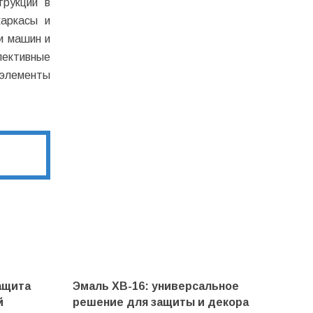
трукций в
каркасы и
и машин и
пективные
 элементы
ащита
Эмаль ХВ-16: универсальное
й
решение для защиты и декора