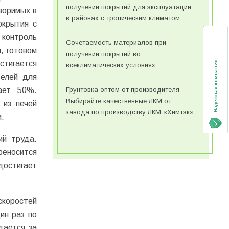
получении покрытий для эксплуатации
воримых в
в районах с тропическим климатом
окрытия с
 контроль
Сочетаемость материалов при
, готовом
получении покрытий во
стигается
всеклиматических условиях
телей для
ает 50%.
Грунтовка оптом от производителя—
Выбирайте качественные ЛКМ от
 из печей
завода по производству ЛКМ «Химтэк»
.
ий труда.
реносится
достигает
скоростей
ин раз по
дается за