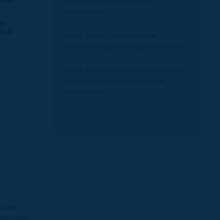
характеристики и технология
изготовления.
ло-
лый,
Эмаль ЭП-1323 с молотковым
эффектом: надежная защита и эстетика
Эмаль ХВ-16: универсальное решение
для защиты и декора различных
поверхностей
адкая,
 кратеров