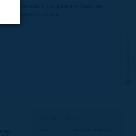
Гарантийный срок хранения - 6 месяцев
со дня изготовления.
СТАТЬИ ПО ТЕМЕ:
Эмаль НЦ-132 П: улучшены технические
анных
тной