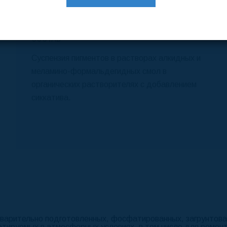
ТУ 6-27-25-91
СОСТАВ
Суспензия пигментов в растворах алкидных и
меламино-формальдегидных смол в
органических растворителях с добавлением
сиккатива.
варительно подготовленных, фосфатированных, загрунтов
атируемых в атмосферных условиях, в том числе для ремон