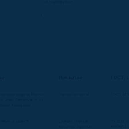
не нормируется
1
ва
Покрытие
ГОСТ, 
озионная защита, Износо­
Черные металлы
ГОСТ 127
окрытие, Для внутренних
товая, Глянцевая
озионная защита
Дерево, Черные
ТУ 2311-2
металлы, Цветные
00209711-