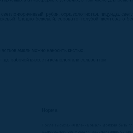
 светло-коричневый, рубин, охра золотистая, пицунда, свет
нжевый, бледно-бежевый, серовато- голубой, желтовато-бе
астков эмаль можно наносить кистью.
т до рабочей вязкости ксилолом или
сольвентом.
Норма
После высыхания пленка эмали должна быть гл
однородная, без морщин, расслаивания, оспин,