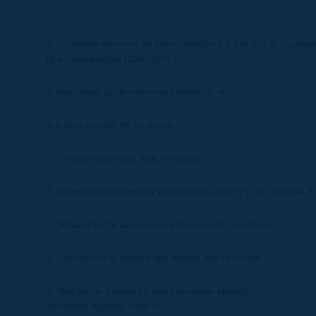
2. Условная вязкость по вискозиметру ВЗ-246 (ВЗ-4) с диам
при температуре (20±0,5)°С, с
3. Массовая доля нелетучих веществ, %
4. Блеск пленки, %, не менее
5. Степень перетира, мкм, не более
6. Время высыхания при температуре (80±2)°С до степени 3,
7. Укрывистость высушенной пленки, г/м2, не более
8. Эластичность пленки при изгибе, мм не более
9. Твердость пленки по маятниковому прибору,
условных единиц, типа М-3