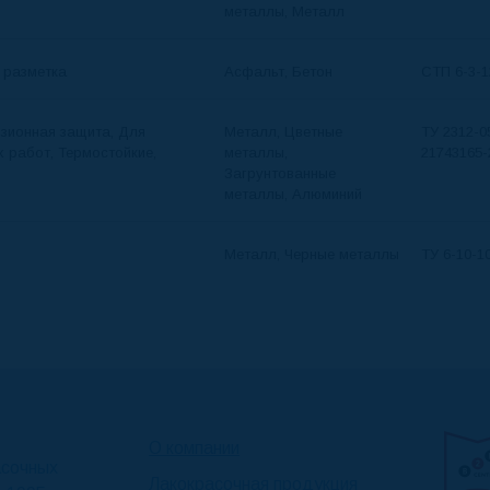
металлы, Металл
 разметка
Асфальт, Бетон
СТП 6-3-1
озионная защита, Для
Металл, Цветные
ТУ 2312-0
 работ, Термо­стойкие,
металлы,
21743165-
Загрунтованные
металлы, Алюминий
Металл, Черные металлы
ТУ 6-10-1
О компании
асочных
Лакокрасочная продукция