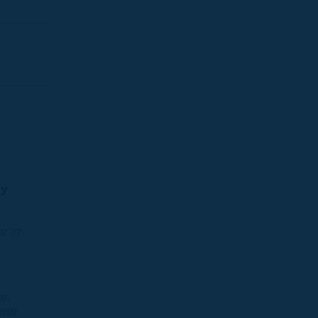
ТУ
07-77
07-
2007