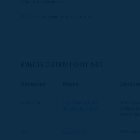
типа ТМЛ (маятник А)
10. Адгезия пленки, баллы, не более
ВМЕСТЕ С ЭТИМ ПОКУПАЮТ
Материал
Марка
Свойст
Грунтовка
Грунтовка ВЛ-023
Антикор­р
фосфатирующая
стойкое п
работ, Ма
Лак
Лак УР-1-207
Антикор­р