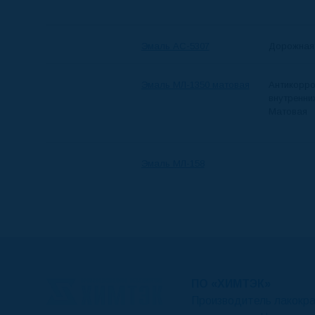
Эмаль АС-5307
Дорожная
Эмаль МЛ-1350 матовая
Антикор­р
внутренних
Матовая
Эмаль МЛ-158
ПО «ХИМТЭК»
Производитель лакокр