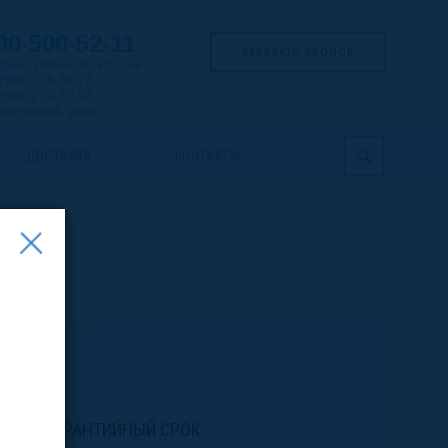
00-500-52-11
ЗАКАЗАТЬ ЗВОНОК
тный звонок по России
(939) 776-85-77
(4852) 30-79-97
ek@himtek-yar.ru
ДОСТАВКА
КОНТАКТЫ
ГАРАНТИЙНЫЙ СРОК