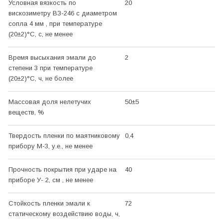
Условная вязкость по
20
вискозиметру ВЗ-246 с диаметром
сопла 4 мм , при температуре
(20±2)
°С
, с, не менее
Время высыхания эмали до
2
степени 3 при температуре
(20±2)
°С
, ч, не более
Массовая доля нелетучих
50±5
веществ, %
Твердость пленки по маятниковому
0,4
прибору М-3, у.е., не менее
Прочность покрытия при ударе на
40
приборе У- 2, см , не менее
Стойкость пленки эмали к
72
статическому воздействию воды, ч,