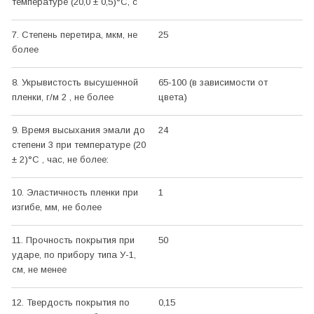
температуре (20,0 ± 0,5)°С, с
7. Степень перетира, мкм, не
25
более
8. Укрывистость высушенной
65-100 (в зависимости от
пленки, г/м 2 , не более
цвета)
9. Время высыхания эмали до
24
степени 3 при температуре (20
± 2)°С , час, не более:
10. Эластичность пленки при
1
изгибе, мм, не более
11. Прочность покрытия при
50
ударе, по прибору типа У-1,
см, не менее
12. Твердость покрытия по
0,15