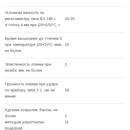
Условная вязкость по
вискозиметру типа ВЗ-246 с
20-35
d сопла 4 мм при (20+0,5)
°С
, с
Время высыхания до степени 5
при температуре (20+2)
°С
, мин,
15
не более
Эластичность пленки при
1
изгибе, мм, не более
Прочность пленки при ударе
по прибору типа У-1, см, не
50
менее
Адгезия покрытия, баллы, не
более
1
методом решетчатых
11
подрезов