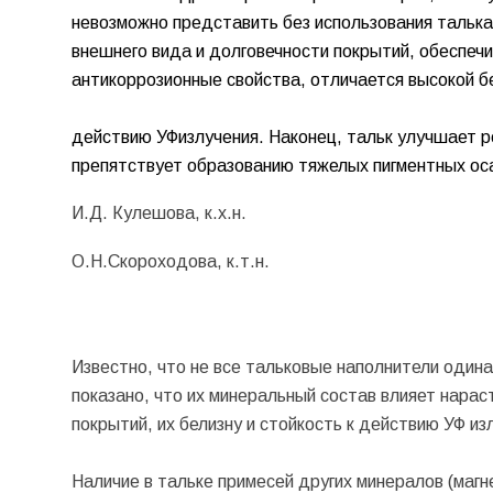
невозможно представить без использования талька
внешнего вида и долговечности покрытий, обеспеч
антикоррозионные свойства, отличается высокой бе
действию УФ
излучения. Наконец, тальк улучшает 
препятствует образованию тяжелых пигментных ос
И.Д. Кулешова, к.х.н.
О.Н.Скороходова, к.т.н.
Известно, что не все тальковые наполнители одина
показано, что их минеральный состав влияет нара
покрытий, их белизну и стойкость к действию УФ из
Наличие в тальке примесей других минералов (маг