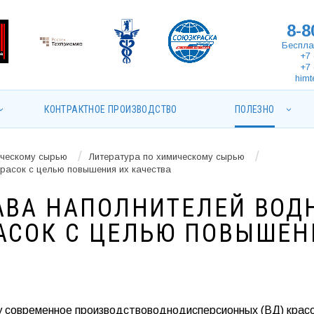
8-8
Беспла
+7 
+7 
himt
КОНТРАКТНОЕ ПРОИЗВОДСТВО
ПОЛЕЗНО
/
/
ическому сырью
Литература по химическому сырью
расок с целью повышения их качества
АВА НАПОЛНИТЕЛЕЙ ВОД
АСОК С ЦЕЛЬЮ ПОВЫШЕН
у современное производствоводнодисперсионных (ВД) крас