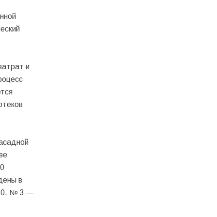
енной
еский
затрат и
роцесс
ется
отеков
фасадной
ве
10
дены в
20, № 3 —