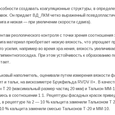
особности создавать коагуляционные структуры, в определ
авок. Он придает ВД_ЛКМ четко выраженный псевдопластич
ига и низкая — при увеличении скорости сдвига).
нтам реологического контроля с точки зрения соотношения 
ига материал приобретает низкую вязкость, что упрощает п
о усилия, например во время хра нения, вязкость увеличива
пигментногоосадка. При этом устойчивость к образованию п
стает.
ковый наполнитель, оценивали путем измерения вязкости 
т и тальк, на вискозиметре Брукфильда RVDV II+. В качест
н Т 20 (максимальный размер частиц 20 мкм) и Талькон ММ-
смесь в соотношении 1:1. Рецептуры фасадных красок приве
, в рецептуре № 2 — 10 % кальцита заменили Тальконом Т 
10 % кальцита заменили смесью Тальконов Т-20 и ММ-10.