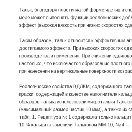
Тальк, благодаря пластинчатой форме частиц и сп
мере может выполнять функции реологических доб
эффект (высокая вязкость при низких скоростях сдв
Таким образом, тальк относится к эффективным аге
достигаемого эффекта. При высоких скоростях сдв
производства и применения. При снижении сдвиговог
настолько, что исключается образование плотного 
при нанесении на вертикальные поверхности возра
Реологические свойства ВДЛКМ, содержащего таль
краски, содержащей в качестве наполнителя кальци
образцов талька использовали микротальки Талько
(максимальный размер частиц 10 мкм), а также их 
табл. 1. Рецептура № 1 содержала только кальцит
10 % кальцита заменили Тальконом ММ-10, № 4 — 