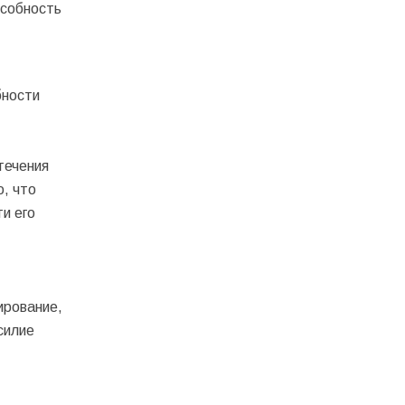
особность
бности
течения
о, что
и его
ирование,
силие