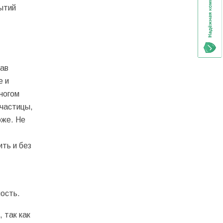
ытий
тав
е и
ногом
 частицы,
оже. Не
ть и без
ость.
 так как