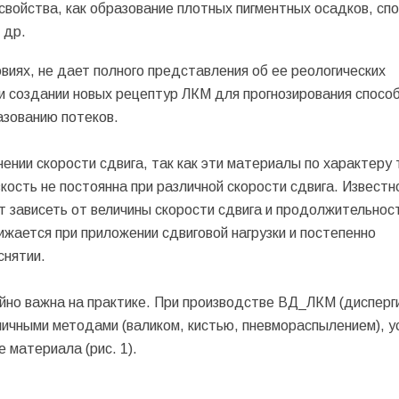
свойства, как образование плотных пигментных осадков, сп
 др.
овиях, не дает полного представления об ее реологических
и создании новых рецептур ЛКМ для прогнозирования спосо
азованию потеков.
нии скорости сдвига, так как эти материалы по характеру 
кость не постоянна при различной скорости сдвига. Известн
 зависеть от величины скорости сдвига и продолжительност
жается при приложении сдвиговой нагрузки и постепенно
снятии.
айно важна на практике. При производстве ВД_ЛКМ (дисперг
зличными методами (валиком, кистью, пневмораспылением), у
 материала (рис. 1).