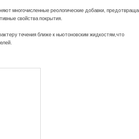
еняют многочисленные реологические добавки, предотвращ
тивные свойства покрытия.
рактеру течения ближе к ньютоновским жидкостям,что
елей.