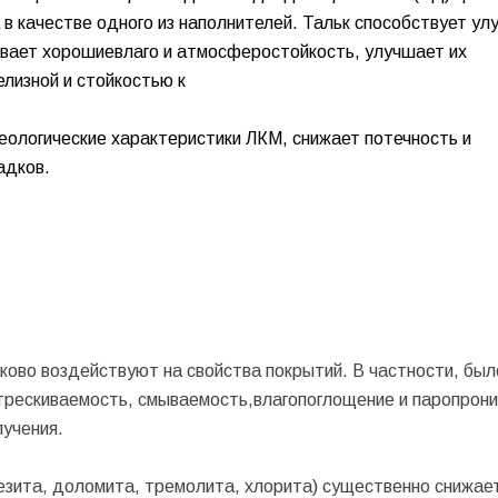
 в качестве одного из наполнителей. Тальк способствует у
ивает хорошие
влаго и атмосферостойкость, улучшает их
лизной и стойкостью к
реологические характеристики ЛКМ, снижает потечность и
адков.
ково воздействуют на свойства покрытий. В частности, был
стрескиваемость, смываемость,влагопоглощение и паропрон
лучения.
незита, доломита, тремолита, хлорита) существенно снижае