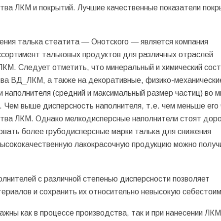
ства ЛКМ и покрытий. Лучшие качественные показатели покр
.
ения талька стеатита — Онотского — является компания
сортимент тальковых продуктов для различных отраслей
ЛКМ. Cледует отметить, что минеральный и химический сос
ства ВД_ЛКМ, а также на декоративные, физико-механически
 наполнителя (средний и максимальный размер частиц) во м
. Чем выше дисперсность наполнителя, т.е. чем меньше его
йства ЛКМ. Однако мелкодисперсные наполнители стоят дор
овать более грубодисперсные марки талька для снижения
высококачественную лакокрасочную продукцию можно получи
олнителей с различной степенью дисперсности позволяет
ериалов и сохранить их относительно невысокую себестоим
жны как в процессе производства, так и при нанесении ЛКМ,