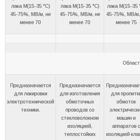
лака М(15-35 °С)
лака М(15-35 °С)
лака М(15-35 
45-75%, МВ/м, не
45-75%, МВ/м, не
45-75%, МВ/м,
менее 70
менее 70
менее 75
Област
Предназначается
Предназначается
Предназначае
для лакировки
для изготовления
для пропитк
электротехнической
обмоточных
обмоток
техники.
проводов со
электрическ
стекловолокном
машин и
изоляцией,
аппаратов 
теплостойких
изоляцией кла