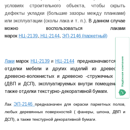
условиях строительного объекта, чтобы скрыть
дефекты укладки (большие зазоры между планками)
или эксплуатации (сколы лака и т. п.).
В данном случае
можно воспользоваться лаками
марок
НЦ-2139
,
НЦ-2144
,
ЭП-2146 (паркетный)
Лаки
марок
НЦ-2139
и
НЦ-2144
предназначаются для
отделки мебели и других изделий из древесины,
древесно-волокнистых и древесно -стружечных плит
(ДВП и ДСП), эксплуатируемых внутри помещения, а
также отделки текстурно-декоративной бумаги.
ЭП-2146
Лак
предназначен для окраски паркетных полов,
любых деревянных поверхностей ( фанеры, шпона, ДВП и
ДСП), а также текстурной декоративной бумаги.