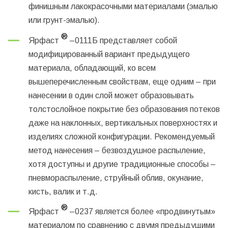
финишным лакокрасочными материалами (эмалью
или грунт-эмалью).
®
Ярфаст
–0111Б
представляет собой
модифицированный вариант предыдущего
материала, обладающий, ко всем
вышеперечисленным свойствам, еще одним – при
нанесении в один слой может образовывать
толстослойное покрытие без образования потеков
даже на наклонных, вертикальных поверхностях и
изделиях сложной конфигурации. Рекомендуемый
метод нанесения – безвоздушное распыление,
хотя доступны и другие традиционные способы –
пневмораспыление, струйный облив, окунание,
кисть, валик и т.д.
®
Ярфаст
–0237
является более «продвинутым»
материалом по сравнению с двумя предыдущими