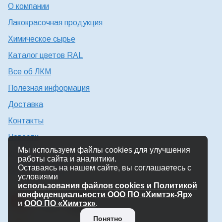
О компании
Лакокрасочная продукция
Химическое сырье
Каталог цветов RAL
Все об ЛКМ
Полезная информация
Доставка
Контакты
Новости
Мы используем файлы cookies для улучшения
Консультация технолога
работы сайта и аналитики.
Оставаясь на нашем сайте, вы соглашаетесь с
Работа в Химтэк
условиями
использования файлов cookies и Политикой
конфиденциальности ООО ПО «Химтэк-Яр»
и
ООО ПО «Химтэк»
.
Понятно