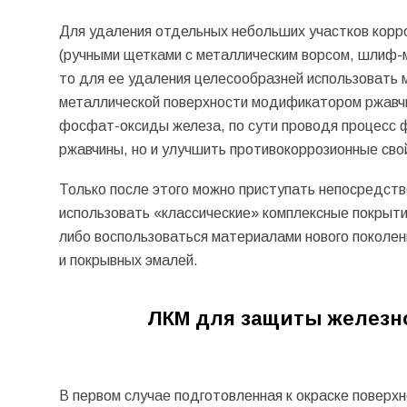
Для удаления отдельных небольших участков корр
(ручными щетками с металлическим ворсом, шлиф-м
то для ее удаления целесообразней использоват
металлической поверхности модификатором ржав
фосфат-оксиды железа, по сути проводя процесс ф
ржавчины, но и улучшить противокоррозионные сво
Только после этого можно приступать непосредств
использовать «классические» комплексные покрытия
либо воспользоваться материалами нового поколени
и покрывных эмалей.
ЛКМ для защиты железно
В первом случае подготовленная к окраске поверхн