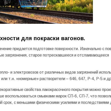
хности для покраски вагонов.
ачение придается подготовке поверхности. Изначально с по
вые загрязнения, старое потрескавшееся и отслаивающееся
епло- и электровозов от различных видов загрязнений испол
 или т.н. «номерные» растворители – 646, 647, Р-4, Р-5 и др
екоративные свойства лакокрасочного покрытия можно про
ше воспользоваться смывками марок СП-6, СП-7, что позвол
ий срок, с меньшими физическими усилиями и последствиями 