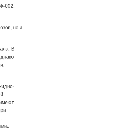
Ф-002,
озов, но и
ала. В
однако
я,
кидно-
ей
 имеют
при
,
ыми»