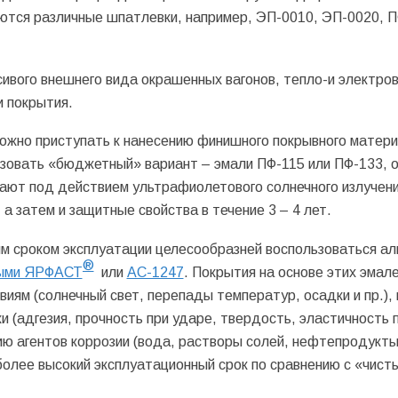
ются различные шпатлевки, например, ЭП-0010, ЭП-0020, П
сивого внешнего вида окрашенных вагонов, тепло-и электров
и покрытия.
можно приступать к нанесению финишного покрывного матери
ьзовать «бюджетный» вариант – эмали ПФ-115 или ПФ-133, 
рают под действием ультрафиолетового солнечного излучени
 затем и защитные свойства в течение 3 – 4 лет.
м сроком эксплуатации целесообразней воспользоваться ал
®
выми ЯРФАСТ
или
АС-1247
. Покрытия на основе этих эмал
иям (солнечный свет, перепады температур, осадки и пр.),
 (адгезия, прочность при ударе, твердость, эластичность 
ию агентов коррозии (вода, растворы солей, нефтепродукты
более высокий эксплуатационный срок по сравнению с «чист