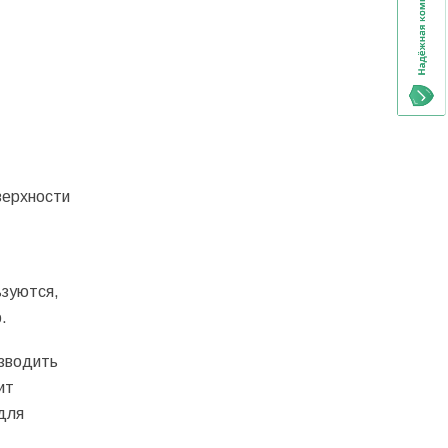
верхности
ьзуются,
.
изводить
ит
для