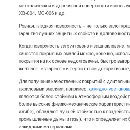
металлической и деревянной поверхности использу
ХВ-004, МС-006 и др.
Ровная, гладкая поверхность – не только залог кра
гарантия лучших защитных свойств и долговечност
Когда поверхность загрунтована и зашпаклевана, 
качестве покрывных эмалей можно, конечно, испол
покрытия на их основе недолговечны, быстро выго
желтеют, «стареют» и теряют свои декоративные, а
Для получения качественных покрытий с длительны
акриловыми эмалями, например,
алкидно-уретано
являются более стойкими к атмосферным воздейств
более высокие физико-механические характеристики
изгибе), обладают лучшей стойкостью к воздейств
промышленные дымы и газы), что и определяет их 
алкидными материалами.