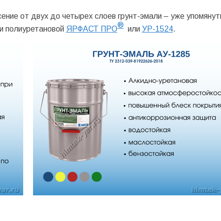
ение от двух до четырех слоев грунт-эмали – уже упомянут
®
и полиуретановой
ЯРФАСТ ПРО
или
УР-1524
.