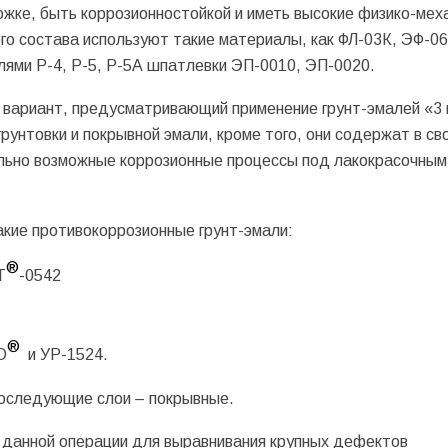
жке, быть коррозионностойкой и иметь высокие физико-мех
го состава используют такие материалы, как ФЛ-03К, ЭФ-06
ями Р-4, Р-5, Р-5А шпатлевки ЭП-0010, ЭП-0020.
вариант, предусматривающий применение грунт-эмалей «3 в
рунтовки и покрывной эмали, кроме того, они содержат в св
ально возможные коррозионные процессы под лакокрасочным
акие противокоррозионные грунт-эмали:
®
Т
-0542
®
О
и
УР-1524
.
последующие слои – покрывные.
 данной операции для выравнивания крупных дефектов