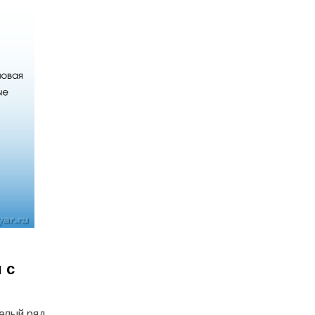
 с
целый ряд