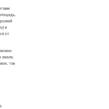
нтами
 площадь,
ррозией
у) в
ся от
 можно
в эмали,
вок, так
а