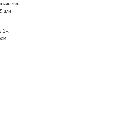
анические
5 или
 1».
оем