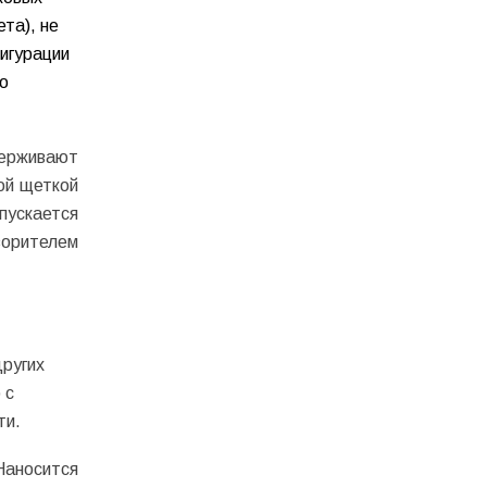
та), не
игурации
о
держивают
ой щеткой
пускается
ворителем
ругих
 с
ти.
Наносится