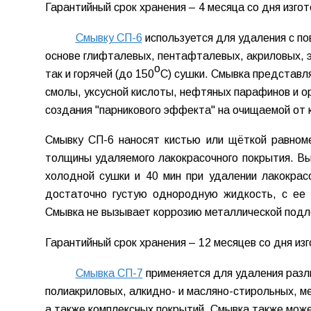
Гарантийный срок хранения – 4 месяца со дня изгот
Смывку СП-6
используется для удаления с п
основе глифталевых, пентафталевых, акриловых, 
о
так и горячей (до 150
С) сушки. Смывка представл
смолы, уксусной кислоты, нефтяных парафинов и о
создания "парникового эффекта" на очищаемой от 
Смывку СП-6 наносят кистью или щёткой равном
толщины удаляемого лакокрасочного покрытия. Вы
холодной сушки и 40 мин при удалении лакокрас
достаточно густую однородную жидкость, с ее 
Смывка не вызывает коррозию металлической подл
Гарантийный срок хранения – 12 месяцев со дня из
Смывка СП-7
применяется для удаления разл
полиакриловых, алкидно- и масляно-стирольных, м
а также комплексных покрытий. Смывка также мож