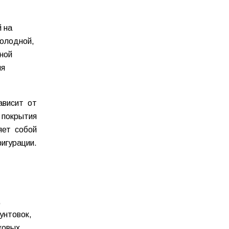
 на
холодной,
ной
ля
ависит от
 покрытия
яет собой
игурации.
,
унтовок,
ковых