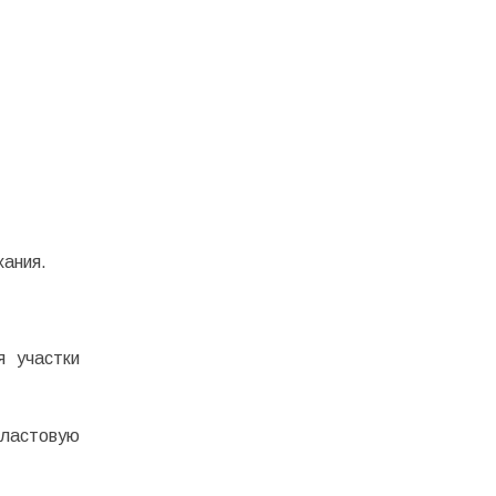
хания.
я участки
пластовую