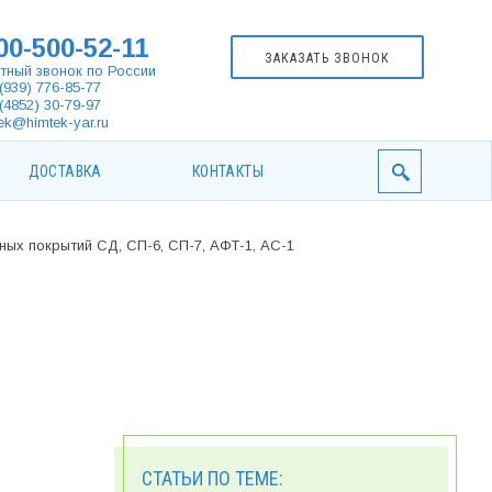
00-500-52-11
ЗАКАЗАТЬ ЗВОНОК
тный звонок по России
(939) 776-85-77
(4852) 30-79-97
ek@himtek-yar.ru
ДОСТАВКА
КОНТАКТЫ
ых покрытий СД, СП-6, СП-7, АФТ-1, АС-1
СТАТЬИ ПО ТЕМЕ: