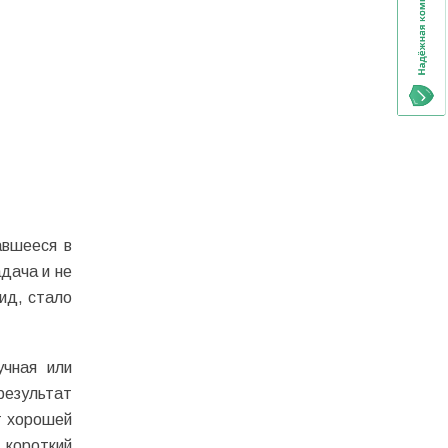
авшееся в
адача и не
ид, стало
учная или
результат
т хорошей
 короткий