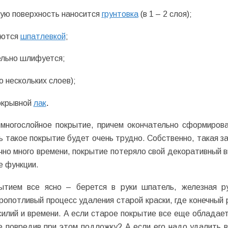
ную поверхность наносится
грунтовка
(в 1 – 2 слоя);
аются
шпатлевкой
;
ельно шлифуется;
о нескольких слоев);
покрывной
лак
.
 многослойное покрытие, причем окончательно сформиров
ь такое покрытие будет очень трудно. Собственно, такая з
чно много времени, покрытие потеряло свой декоративный в
е функции.
тием все ясно – берется в руки шпатель, железная р
кропотливый процесс удаления старой краски, где конечный 
силий и времени. А если старое покрытие все еще обладае
е повредив при этом подложку? А если его надо удалить в