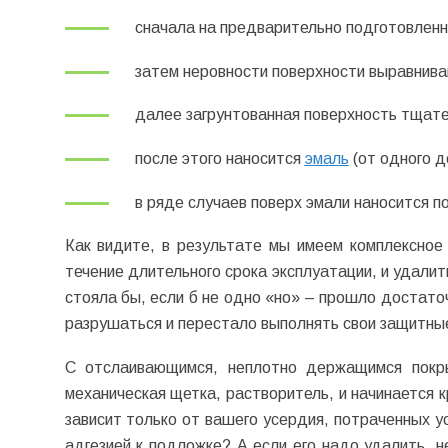
сначала на предварительно подготовлен
затем неровности поверхности выравнив
далее загрунтованная поверхность тщат
после этого наносится
эмаль
(от одного д
в ряде случаев поверх эмали наносится 
Как видите, в результате мы имеем комплексное
течение длительного срока эксплуатации, и удалит
стояла бы, если б не одно «но» – прошло достато
разрушаться и перестало выполнять свои защитны
С отслаивающимся, неплотно держащимся покры
механическая щетка, растворитель, и начинается 
зависит только от вашего усердия, потраченных у
адгезией к подложке? А если его надо удалить, н