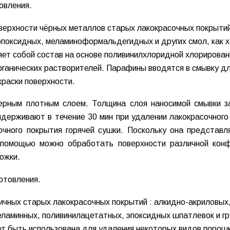
овления.
оверхности чёрных металлов старых лакокрасочных покрытий
эпоксидных, меламиноформальдегидных и других смол, как 
яет собой состав на основе поливинилхлоридной хлорирован
рганических растворителей. Парафины вводятся в смывку д
краски поверхности.
ерным плотным слоем. Толщина слоя наносимой смывки з
держивают в течение 30 мин при удалении лакокрасочного
очного покрытия горячей сушки. Поскольку она представл
помощью можно обработать поверхности различной конф
ожки.
готовления.
ичных старых лакокрасочных покрытий : алкидно-акриловых
еламинных, поливинилацетатных, эпоксидных шпатлевок и гр
ет быть использована для удаления некоторых видов порош