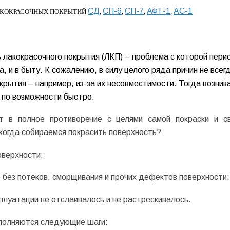
СД
СП-6
СП-7
АФТ-1
АС-1
АКОКРАСОЧНЫХ ПОКРЫТИЙ
,
,
,
,
 лакокрасочного покрытия (ЛКП) – проблема с которой пери
, и в быту. К сожалению, в силу целого ряда причин не всег
крытия – например, из-за их несовместимости. Тогда возник
 по возможности быстро.
ит в полное противоречие с целями самой покраски и с
 когда собираемся покрасить поверхность?
оверхности;
без потеков, сморщивания и прочих дефектов поверхности;
сплуатации не отслаивалось и не растрескивалось.
ыполняются следующие шаги: