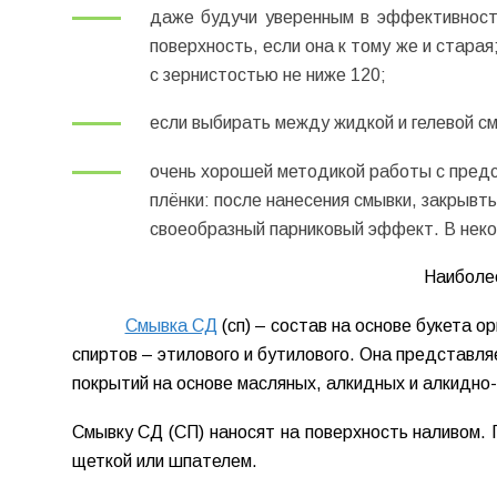
даже будучи уверенным в эффективности
поверхность, если она к тому же и стара
с зернистостью не ниже 120;
если выбирать между жидкой и гелевой см
очень хорошей методикой работы с пред
плёнки: после нанесения смывки, закрывт
своеобразный парниковый эффект. В нек
Наиболе
Смывка СД
(сп)
– состав на основе букета ор
спиртов – этилового и бутилового. Она представл
покрытий на основе масляных, алкидных и алкидно
Смывку СД (СП) наносят на поверхность наливом. 
щеткой или шпателем.