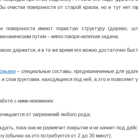
ы очистки поверхности от старой краски, но и тут нет га
е поверхности имеют пористую структуру (дерево, шт
и механическим путем – мягко говоря нелегкая задача.
расно держится, и в то же время его можно достаточно быс
смывки
– специальные составы, предназначенные для удал
и слои грунтовки, находящиеся под ней, а это и позволяет у
аботе с ними неизменен:
очищается от загрязнений любого рода;
дать, пока она не размягчит покрытие и не начнет под дей
у (обычно на это потребуется от 2 до 30 минут);