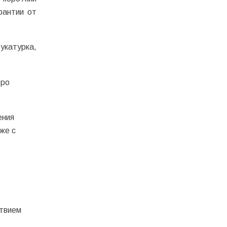
рантии от
укатурка,
тро
ения
же с
ствием