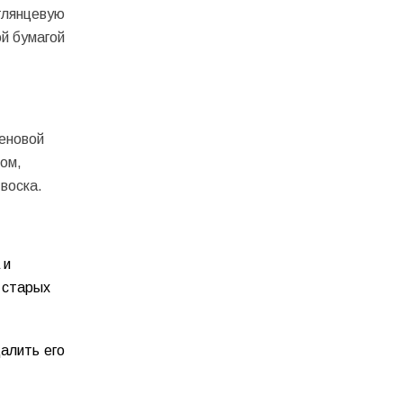
глянцевую
й бумагой
еновой
ом,
воска.
 и
 старых
алить его