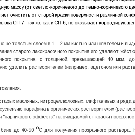
ую массу (от светло-коричневого до темно-коричневого цве
ляет очистить от старой краски поверхности различной конф
мывка СП-7, так же как и СП-6, не оказывает корродирующег
но не толстым слоем в 1 – 2 мм кистью или шпателем и вы
ивания старого лакокрасочного покрытия его удаляют жёстк
чного покрытия, с толщиной, превышающей 40 мкм, до
жно удалить растворителем (например, ацетоном или раст
товления.
старых масляных, нитроцеллюлозных, глифталевых и ряда д
суспензию парафина в органических растворителях (раствор
я "парникового эффекта" на очищаемой от краски поверхнос
о
 бане до 40-50
С для получения прозрачного раствора. 