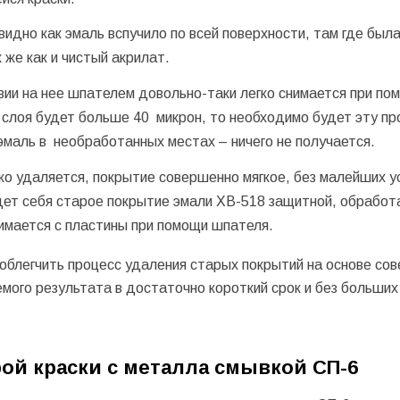
идно как эмаль вспучило по всей поверхности, там где был
 же как и чистый акрилат.
вии на нее шпателем довольно-таки легко снимается при по
 слоя будет больше 40 микрон, то необходимо будет эту п
эмаль в необработанных местах – ничего не получается.
ко удаляется, покрытие совершенно мягкое, без малейших у
дет себя старое покрытие эмали
ХВ-518
защитной, обработ
нимается с пластины при помощи шпателя.
 облегчить процесс удаления старых покрытий на основе со
мого результата в достаточно короткий срок и без больших
ой краски с металла смывкой СП-6