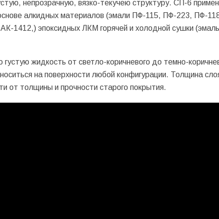
стую, непрозрачную, вязко-текучею структуру. СП-6 приме
основе алкидных материалов (эмали ПФ-115, ПФ-223, ПФ-118
 АК-1412,) эпоксидных ЛКМ горячей и холодной сушки (эмал
 густую жидкость от светло-коричневого до темно-коричне
аноситься на поверхности любой конфигурации. Толщина сло
ти от толщины и прочности старого покрытия.