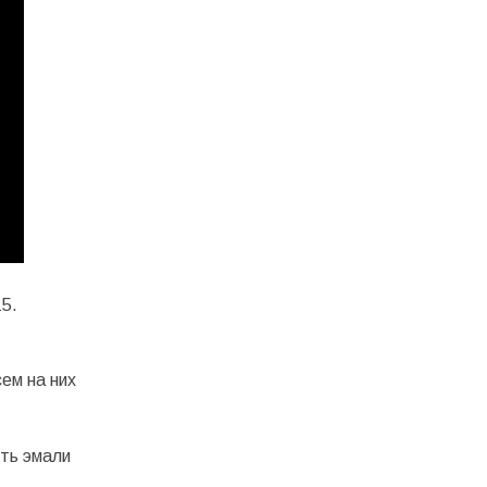
5.
ем на них
сть эмали