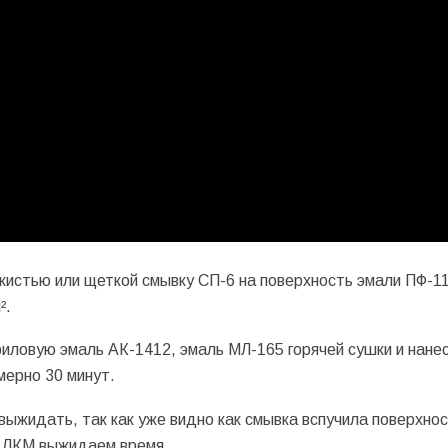
кистью или щеткой смывку СП-6 на поверхность эмали ПФ-11
².
иловую эмаль АК-1412, эмаль МЛ-165 горячей сушки и нанес
мерно 30 минут.
выжидать, так как уже видно как смывка вспучила поверхно
и ЛКМ выжидаем время.