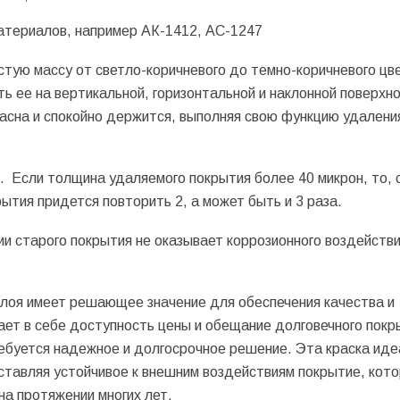
атериалов, например АК-1412, АС-1247
ую массу от светло-коричневого до темно-коричневого цве
ь ее на вертикальной, горизонтальной и наклонной поверхн
асна и спокойно держится, выполняя свою функцию удалени
. Если толщина удаляемого покрытия более 40 микрон, то, 
ытия придется повторить 2, а может быть и 3 раза.
и старого покрытия не оказывает коррозионного воздействи
слоя имеет решающее значение для обеспечения качества и
ет в себе доступность цены и обещание долговечного покр
ебуется надежное и долгосрочное решение. Эта краска иде
ставляя устойчивое к внешним воздействиям покрытие, кот
на протяжении многих лет.