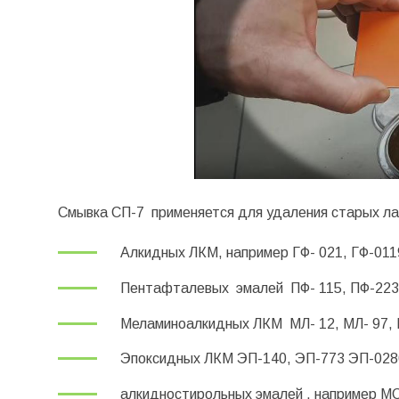
Смывка СП-7 применяется для удаления старых ла
Алкидных ЛКМ, например
ГФ- 021
,
ГФ-011
Пентафталевых эмалей
ПФ- 115
,
ПФ-223
Меламиноалкидных ЛКМ
МЛ- 12
, МЛ- 97,
Эпоксидных ЛКМ
ЭП-140
, ЭП-773 ЭП-028
алкидностирольных эмалей , например
МС