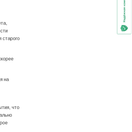
та,
ости
я старого
скорее
я на
ытия, что
ально
орое