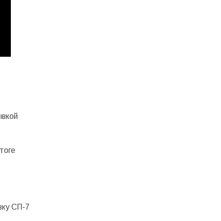
ывкой
тоге
вку СП-7