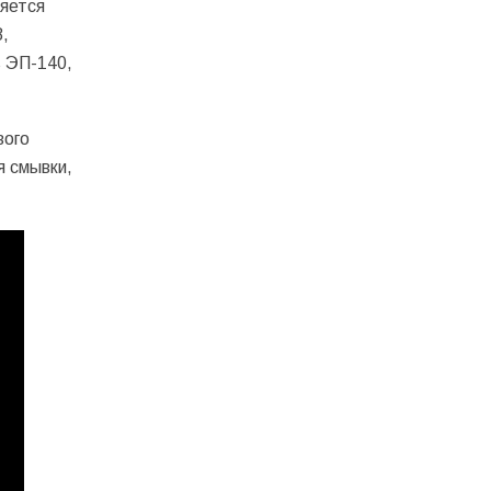
няется
,
ь ЭП-140,
вого
я смывки,