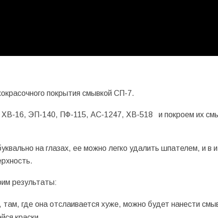
окрасочного покрытия смывкой СП-7.
 ХВ-16, ЭП-140, ПФ-115, АС-1247, ХВ-518 и покроем их см
уквально на глазах, ее можно легко удалить шпателем, и в и
ерхность.
рим результаты:
 там, где она отслаивается хуже, можно будет нанести смы
йся краски.