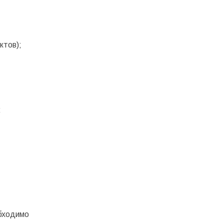
ктов);
;
обходимо