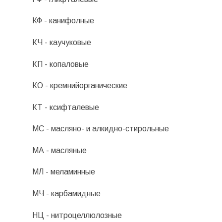
КФ - канифолные
КЧ - каучуковые
КП - копаловые
КО - кремнийорганические
КТ - ксифталевые
МС - масляно- и алкидно-стирольные
МА - масляные
МЛ - меламинные
МЧ - карбамидные
НЦ - нитроцеллюлозные