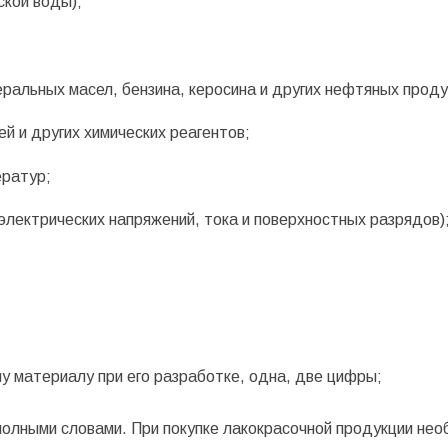
ской воды);
еральных масел, бензина, керосина и других нефтяных проду
ей и других химических реагентов;
ератур;
электрических напряжений, тока и поверхностных разрядов)
у материалу при его разработке, одна, две цифры;
полными словами. При покупке лакокрасочной продукции не