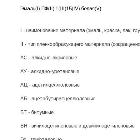
Эмаль
(
I
)
ПФ
(
II
)
1
(
III
)
15
(
IV
)
белая
(
V)
I
- наименование материала (эмаль, краска, лак, гру
II
- тип пленкообразующего материала (сокращенно
АС - алкидно-акриловые
АУ - алкидно-уретановые
АЦ - ацетилцеллюлозные
АБ - ацетобутиратцеллюлозные
БТ - битумные
ВН - винилацетиленовые и девинилацетиленовые
ГФ - глифталевые