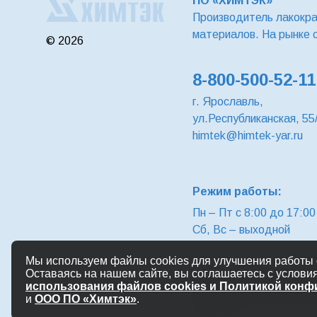
ПО «ХИМТЭК»
Производитель лакокр
материалов. На рынке 
© 2026
8-800-500-52-11
г. Ярославль,
ул.Республиканская, 55
himtek@himtek-yar.ru
Режим работы:
Пн – Пт с 8:00 до 17:00
Сб, Вс – выходной
Мы используем файлы cookies для улучшения работы с
Политика конфиденциал
Оставаясь на нашем сайте, вы соглашаетесь с услови
«Химтэк-Яр»
использования файлов cookies и Политикой кон
Политика конфиденциал
и
ООО ПО «Химтэк»
.
«Химтэк»