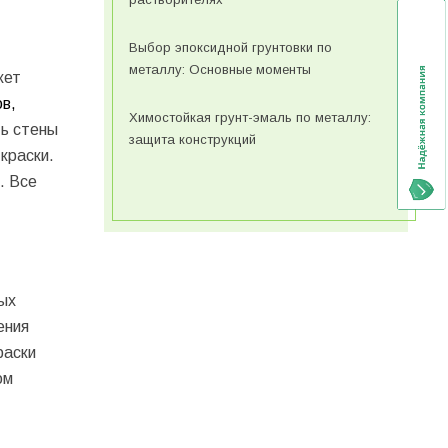
Выбор эпоксидной грунтовки по
металлу: Основные моменты
жет
в,
Химостойкая грунт-эмаль по металлу:
ть стены
защита конструкций
краски.
. Все
ых
ения
раски
ом