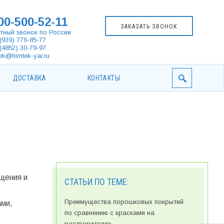
00-500-52-11
ЗАКАЗАТЬ ЗВОНОК
тный звонок по России
(939) 776-85-77
(4852) 30-79-97
ek@himtek-yar.ru
ДОСТАВКА
КОНТАКТЫ
щения и
СТАТЬИ ПО ТЕМЕ:
Преимущества порошковых покрытий
ами,
по сравнению с красками на
растворителях