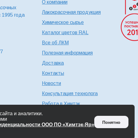
О компании
асочных
Лакокрасочная продукция
с 1995 года
Химическое сырье
Каталог цветов RAL
Все об ЛКМ
/7
Полезная информация
Доставка
Контакты
Новости
Консультация технолога
Работа в Химтэк
айта и аналитики.
ьности ООО ПО
ями
Понятно
фиденциальности ООО ПО «Химтэк-Яр»
ьности ООО ПО