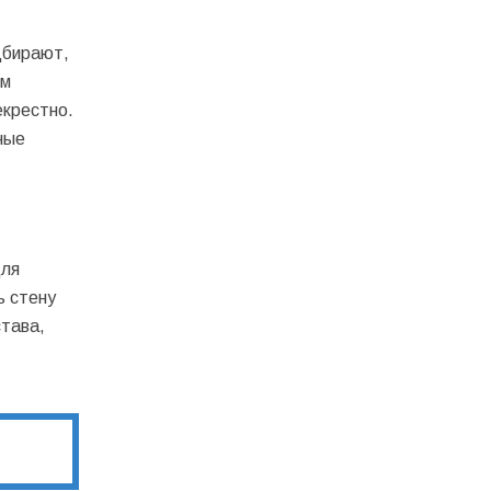
дбирают,
ым
екрестно.
ные
для
ь стену
става,