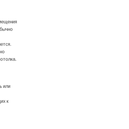
омещения
обычно
ется.
но
потолка.
ь или
их к