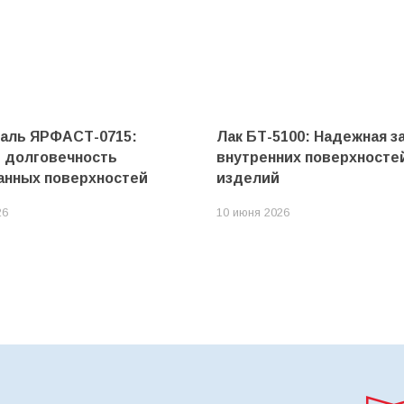
маль ЯРФАСТ-0715:
Лак БТ-5100: Надежная з
и долговечность
внутренних поверхносте
анных поверхностей
изделий
26
10 июня 2026