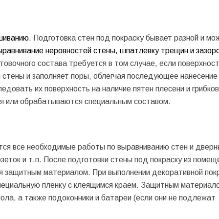
шиванию.
Подготовка стен под покраску бывает разной и мо
выравнивание неровностей стены, шпатлевку трещин и зазоро
нтовочного состава требуется в том случае, если поверхнос
 стены и заполняет поры, облегчая последующее нанесение 
едовать их поверхность на наличие пятен плесени и грибков
ся или обрабатываются специальным составом.
тся все необходимые работы по выравниванию стен и дверн
зеток и т.п. После подготовки стены под покраску из помещ
ся защитным материалом. При выполнении декоративной пок
специальную пленку с клеящимся краем. Защитным материал
ола, а также подоконники и батареи (если они не подлежат