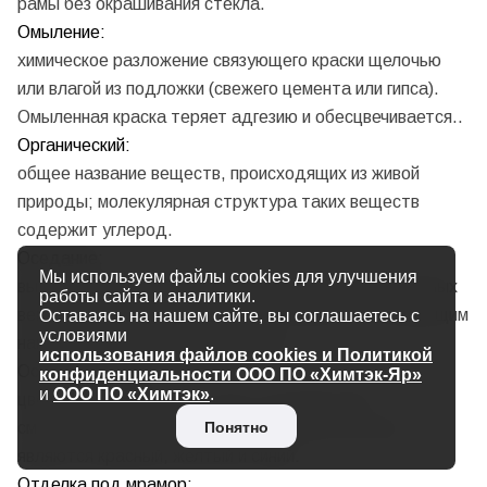
рамы без окрашивания стекла.
Омыление:
химическое разложение связующего краски щелочью
или влагой из подложки (свежего цемента или гипса).
Омыленная краска теряет адгезию и обесцвечивается..
Органический:
общее название веществ, происходящих из живой
природы; молекулярная структура таких веществ
содержит углерод.
Оседание:
Мы используем файлы cookies для улучшения
выпадение в осадок пигмента и прочих нерастворимых
работы сайта и аналитики.
веществ в краске после долгое стояния с последующим
Оставаясь на нашем сайте, вы соглашаетесь с
условиями
накоплением осадка на дне банки.
использования файлов cookies и Политикой
Основные цвета:
конфиденциальности ООО ПО «Химтэк-Яр»
и
ООО ПО «Химтэк»
.
цвета, которые не могут быть получены при
Понятно
смешивании других цветов. Основными цветами
являются красный, желтый и синий.
Отделка под мрамор: