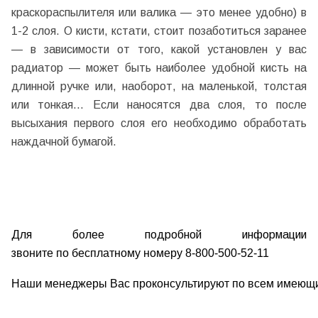
краскораспылителя или валика — это менее удобно) в
1-2 слоя. О кисти, кстати, стоит позаботиться заранее
— в зависимости от того, какой установлен у вас
радиатор — может быть наиболее удобной кисть на
длинной ручке или, наоборот, на маленькой, толстая
или тонкая... Если наносятся два слоя, то после
высыхания первого слоя его необходимо обработать
наждачной бумагой.
Для более подробной информации
з
воните
по
бесплатному
номеру
8
-
800
-
500
-
52-11
Наши
менеджеры
Вас
проконсультируют
по
всем
имеющ