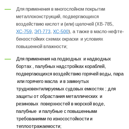
Для применения в многослойном покрытии
металлоконструкций, подвергающихся
воздействию кислот и (или) щелочей (ХВ-785,
ХС-759
,
ЭП-773
,
ХС-500
), а также в масло-нефте-
бензостойких схемах окраски и условиях
повышенной влажности;
Для применения на подводных
и надводных
бортах
, палубных надстройках кораблей
,
подвергающихся воздействию горячей воды, пара
или горячего масла
и в замкнутых
трудновентилируемых судовых емкостях
; для
защиты от обрастания металлических
и
резиновых
поверхностей в морской воде,
палубные
и палубные с повышенными
требованиями по износостойкости и
теплоотражаемости
;