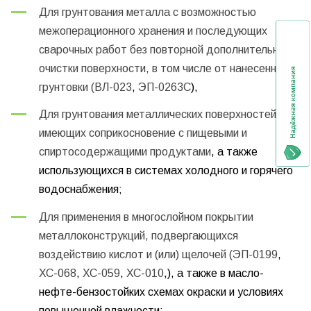
Для грунтования металла с возможностью
межоперационного хранения и последующих
сварочных работ без повторной дополнительной
очистки поверхности, в том числе от нанесенной
грунтовки (
ВЛ-023
,
ЭП-0263С
),
Для грунтования металлических поверхностей,
имеющих соприкосновение с пищевыми и
спиртосодержащими продуктами
, а также
использующихся в системах холодного и горячего
водоснабжения
;
Для применения в многослойном покрытии
металлоконструкций, подвергающихся
воздействию кислот и (или) щелочей (
ЭП-0199
,
ХС-068
,
ХС-059
,
ХС-010
,), а также в масло-
нефте-бензостойких схемах окраски
и условиях
повышенной влажности
;